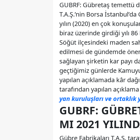
GUBRF: Gübretaş temettü da
T.A.Ş.’nin Borsa İstanbul’da
yılın (2020) en çok konuşulan
biraz üzerinde girdiği yılı 86
Söğüt ilçesindeki maden saha
edilmesi de gündemde önemli
sağlayan şirketin kar payı 
geçtiğimiz günlerde Kamuyu
yapılan açıklamada kâr dağıt
tarafından yapılan açıklam
yan kuruluşları ve ortaklık 
GUBRF: GÜBRE
MI 2021 YILIN
Gübre Fabrikaları T.A.Ş. tara