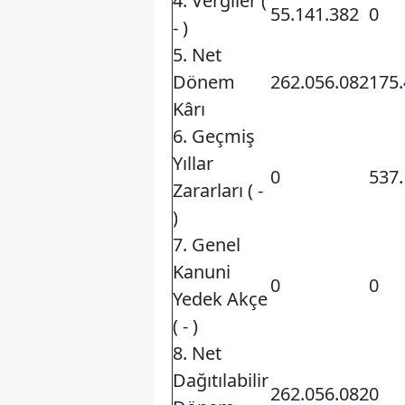
4. Vergiler (
55.141.382
0
- )
5. Net
Dönem
262.056.082
175.
Kârı
6. Geçmiş
Yıllar
0
537.
Zararları ( -
)
7. Genel
Kanuni
0
0
Yedek Akçe
( - )
8. Net
Dağıtılabilir
262.056.082
0