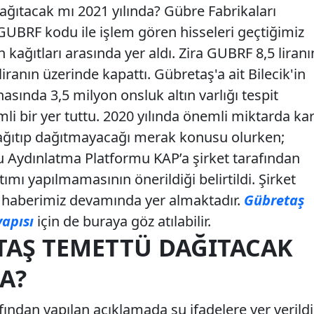
ğıtacak mı 2021 yılında? Gübre Fabrikaları
 GUBRF kodu ile işlem gören hisseleri geçtiğimiz
 kağıtları arasında yer aldı. Zira GUBRF 8,5 liranı
 liranın üzerinde kapattı. Gübretaş'a ait Bilecik'in
sında 3,5 milyon onsluk altın varlığı tespit
 bir yer tuttu. 2020 yılında önemli miktarda ka
dağıtıp dağıtmayacağı merak konusu olurken;
 Aydınlatma Platformu KAP’a şirket tarafından
ımı yapılmamasının önerildiği belirtildi. Şirket
a haberimiz devamında yer almaktadır.
Gübretaş
yapısı
için de buraya göz atılabilir.
TAŞ TEMETTÜ DAĞITACAK
DA?
fından yapılan açıklamada şu ifadelere yer verildi