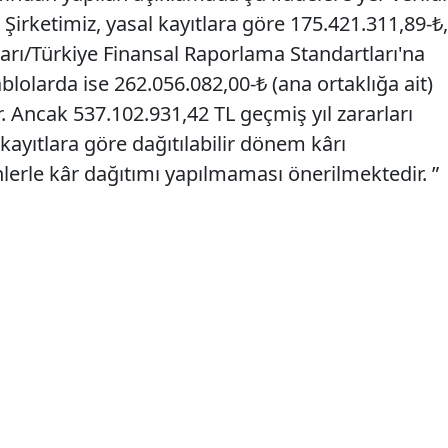
Şirketimiz, yasal kayıtlara göre 175.421.311,89-₺,
rı/Türkiye Finansal Raporlama Standartları'na
blolarda ise 262.056.082,00-₺ (ana ortaklığa ait)
. Ancak 537.102.931,42 TL geçmiş yıl zararları
kayıtlara göre dağıtılabilir dönem kârı
rle kâr dağıtımı yapılmaması önerilmektedir. ”