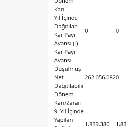
Dönem
Karı
Yıl İçinde
Dağıtılan
0
0
Kar Payı
Avansı (-)
Kar Payı
Avansı
Düşülmüş
Net
262.056.082
0
Dağıtılabilir
Dönem
Karı/Zararı
9. Yıl İçinde
Yapılan
1.839.380
1.83