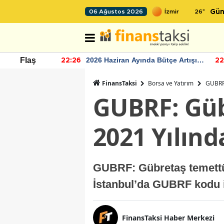
26
°
06 Ağustos 2026
Gün
r seviyesinin
2026 Haziran Ayında Bütçe Artışı
Flaş
22:26
22
Yaşandı
FinansTaksi
Borsa ve Yatırım
GUBRF:
GUBRF: Güb
2021 Yılınd
GUBRF: Gübretaş temettü 
İstanbul’da GUBRF kodu il
FinansTaksi Haber Merkezi