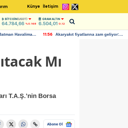
Künye
İletişim
ırım
BITCOIN
(USDT)
GRAM ALTIN
64.784,66
6.504,01
%0.168
0,12
Batman Havalimanı
Akaryakıt fiyatlarına zam geliyor:
11:56
 açıklamalarda
Yeni tarih açıklandı
ıtacak Mı
rı T.A.Ş.’nin Borsa
Abone Ol