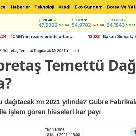
cel
Haberler
Teknoloji
Kredi
Eko Gündem
Borsa Ve Yat
DOLAR
EURO
STERLIN
47,5960
54,9782
64,1843
%0.06
%-0.08
%0.12
TCMB'nin rezervlerinde artan
Bakan Şimşek, 
:24
12:03
momentum devam ediyor
için umut verici
bulundu
 Gübretaş Temettü Dağıtacak Mı 2021 Yılında?
retaş Temettü Dağ
a?
dağıtacak mı 2021 yılında? Gübre Fabrikala
e işlem gören hisseleri kar payı
Yayınlanma
18 Mart 2021 - 15:08