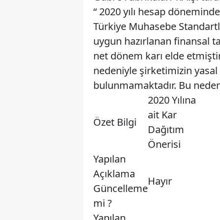
“ 2020 yılı hesap döneminde 
Türkiye Muhasebe Standartla
uygun hazırlanan finansal ta
net dönem karı elde etmiştir
nedeniyle şirketimizin yasal 
bulunmamaktadır. Bu nedenle
2020 Yılına
ait Kar
Özet Bilgi
Dağıtım
Önerisi
Yapılan
Açıklama
Hayır
Güncelleme
mi ?
Yapılan