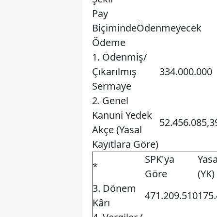
Pay
Biçiminde
Ödenmeyecek
Ödeme
1. Ödenmiş/
Çıkarılmış
334.000.000
Sermaye
2. Genel
Kanuni Yedek
52.456.085,3
Akçe (Yasal
Kayıtlara Göre)
SPK'ya
Yasa
*
Göre
(YK)
3. Dönem
471.209.510
175.
Kârı