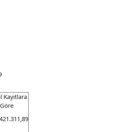
9
l Kayıtlara
 Göre
421.311,89