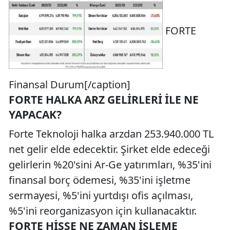
FORTE
Finansal Durum[/caption]
FORTE HALKA ARZ GELIRLERI ILE NE
YAPACAK?
Forte Teknoloji halka arzdan 253.940.000 TL
net gelir elde edecektir. Şirket elde edeceği
gelirlerin %20'sini Ar-Ge yatırımları, %35'ini
finansal borç ödemesi, %35'ini işletme
sermayesi, %5'ini yurtdışı ofis açılması,
%5'ini reorganizasyon için kullanacaktır.
FORTE HISSE NE ZAMAN İŞLEME