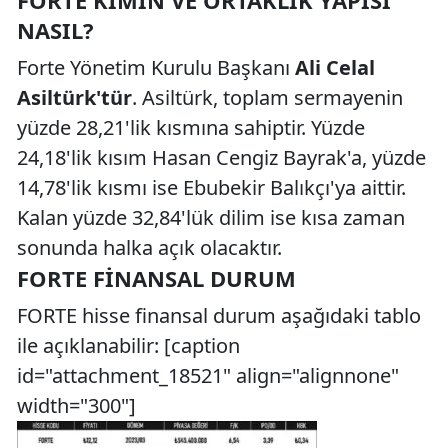
FORTE KIMIN VE ORTAKLIK YAPISI
NASIL?
Forte Yönetim Kurulu Başkanı
Ali Celal
Asiltürk'tür
. Asiltürk, toplam sermayenin
yüzde 28,21'lik kısmına sahiptir. Yüzde
24,18'lik kısım Hasan Cengiz Bayrak'a, yüzde
14,78'lik kısmı ise Ebubekir Balıkçı'ya aittir.
Kalan yüzde 32,84'lük dilim ise kısa zaman
sonunda halka açık olacaktır.
FORTE FINANSAL DURUM
FORTE hisse finansal durum aşağıdaki tablo
ile açıklanabilir: [caption
id="attachment_18521" align="alignnone"
width="300"]