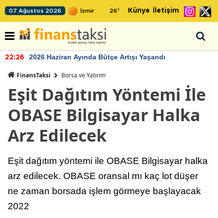
Künye
İletişim
07 Ağustos 2026
26
°
2026 Haziran Ayında Bütçe Artışı Yaşandı
22:26
FinansTaksi
Borsa ve Yatırım
Eşit Dağıtım Yöntemi İle
OBASE Bilgisayar Halka
Arz Edilecek
Eşit dağıtım yöntemi ile OBASE Bilgisayar halka
arz edilecek. OBASE oransal mı kaç lot düşer
ne zaman borsada işlem görmeye başlayacak
2022