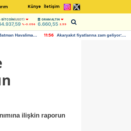
Künye
İletişim
ırım
BITCOIN
(USDT)
GRAM ALTIN
64.937,59
6.660,55
%-0.056
2,59
Batman Havalimanı
Akaryakıt fiyatlarına zam geliyor:
11:56
 açıklamalarda
Yeni tarih açıklandı
e
un
nımına ilişkin raporun