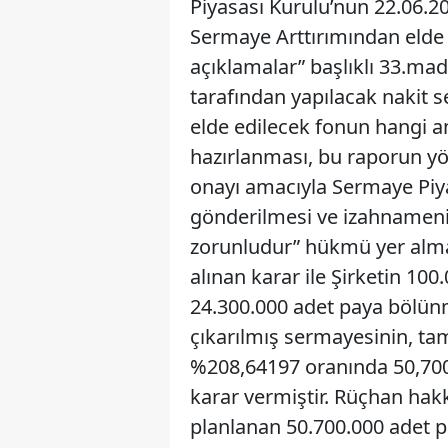
Piyasası Kurulu’nun 22.06.2013
Sermaye Arttırımından elde e
açıklamalar” başlıklı 33.mad
tarafından yapılacak nakit 
elde edilecek fonun hangi am
hazırlanması, bu raporun y
onayı amacıyla Sermaye Piy
gönderilmesi ve izahnamenin
zorunludur” hükmü yer alma
alınan karar ile Şirketin 100
24.300.000 adet paya bölünm
çıkarılmış sermayesinin, ta
%208,64197 oranında 50,700,
karar vermiştir. Rüçhan hak
planlanan 50.700.000 adet p