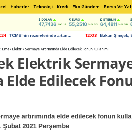
cel
Haberler
Teknoloji
Kredi
Eko Gündem
Borsa Ve Yat
DOLAR
EURO
STERLIN
47,7436
55,2510
64,4811
%0.18
%0.32
%0.38
TCMB'nin rezervlerinde artan
Bakan Şimşek, 
:24
12:03
momentum devam ediyor
için umut verici
bulundu
 Emek Elektrik Sermaye Artırımında Elde Edilecek Fonun Kullanımı
k Elektrik Sermay
a Elde Edilecek Fon
maye artırımında elde edilecek fonun kulla
 11 Şubat 2021 Perşembe