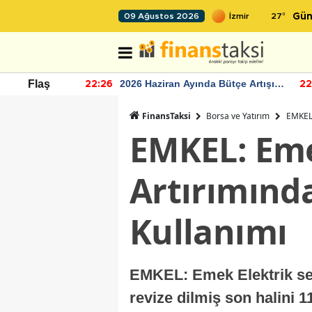
27
°
09 Ağustos 2026
Gün
r seviyesinin
2026 Haziran Ayında Bütçe Artışı
Flaş
22:26
22
Yaşandı
FinansTaksi
Borsa ve Yatırım
EMKEL:
EMKEL: Eme
Artırımınd
Kullanımı
EMKEL: Emek Elektrik ser
revize dilmiş son halini