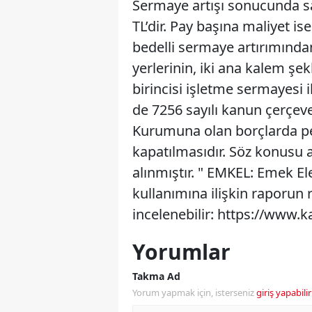
Sermaye artışı sonucunda sa
TL’dir. Pay başına maliyet i
bedelli sermaye artırımında
yerlerinin, iki ana kalem 
birincisi işletme sermayesi i
de 7256 sayılı kanun çerçev
Kurumuna olan borçlarda pe
kapatılmasıdır. Söz konusu a
alınmıştır. " EMKEL: Emek E
kullanımına ilişkin raporun
incelenebilir: https://www.k
Yorumlar
Takma Ad
Yorum yapmak için, isterseniz
giriş yapabilir