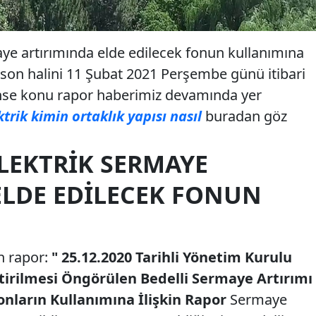
ye artırımında elde edilecek fonun kullanımına
ş son halini 11 Şubat 2021 Perşembe günü itibari
ahse konu rapor haberimiz devamında yer
trik kimin ortaklık yapısı nasıl
buradan göz
LEKTRIK SERMAYE
ELDE EDILECEK FONUN
n rapor:
" 25.12.2020 Tarihli Yönetim Kurulu
ştirilmesi Öngörülen Bedelli Sermaye
Artırımı
nların Kullanımına İlişkin Rapor
Sermaye