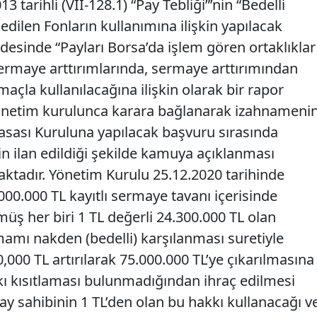
 tarihli (VII-128.1) “Pay Tebliği”’nin “Bedelli
dilen Fonların kullanımına ilişkin yapılacak
desinde “Payları Borsa’da işlem gören ortaklıklar
sermaye arttırımlarında, sermaye arttırımından
açla kullanılacağına ilişkin olarak bir rapor
önetim kurulunca karara bağlanarak izahnameni
asası Kuruluna yapılacak başvuru sırasında
 ilan edildiği şekilde kamuya açıklanması
ktadır. Yönetim Kurulu 25.12.2020 tarihinde
.000.000 TL kayıtlı sermaye tavanı içerisinde
üş her biri 1 TL değerli 24.300.000 TL olan
mamı nakden (bedelli) karşılanması suretiyle
000 TL artırılarak 75.000.000 TL’ye çıkarılmasına
kı kısıtlaması bulunmadığından ihraç edilmesi
ay sahibinin 1 TL’den olan bu hakkı kullanacağı v