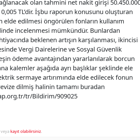
ğlanacak olan tahmini net nakit girişi 50.450.00
se 0,005 TL’dir. İşbu raporun konusunu oluşturan
n elde edilmesi öngörülen fonların kullanım
şeklinde incelenmesi mümkündür. Bunlardan
htiyacında beklenen artışın karşılanması, ikincisi
esinde Vergi Dairelerine ve Sosyal Güvenlik
şin ödeme avantajından yararlanılarak borcun
na kalemler aşağıda ayrı başlıklar şeklinde ele
lektrik sermaye artırımında elde edilecek fonun
 revize dilmiş halinin tamamı buradan
ap.org.tr/tr/Bildirim/909025
veya
kayıt olabilirsiniz
.