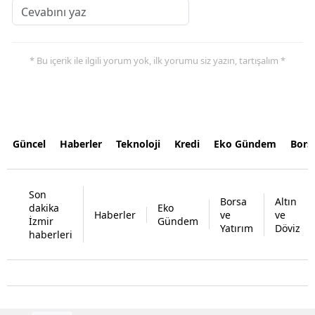
* Bu içerik ile ilgili yorum yok, ilk yorumu siz yazın, tartışalım *
Güncel
Haberler
Teknoloji
Kredi
Eko Gündem
Bors
Son
Borsa
Altın
dakika
Eko
Haberler
ve
ve
İzmir
Gündem
Yatırım
Döviz
haberleri