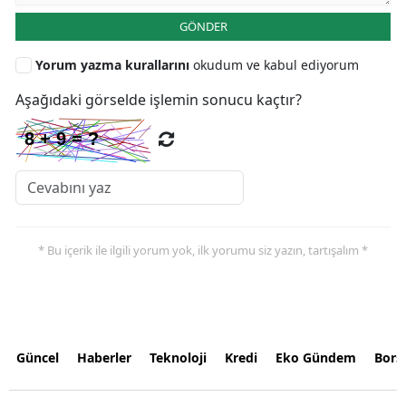
GÖNDER
Yorum yazma kurallarını
okudum ve kabul ediyorum
Aşağıdaki görselde işlemin sonucu kaçtır?
* Bu içerik ile ilgili yorum yok, ilk yorumu siz yazın, tartışalım *
Güncel
Haberler
Teknoloji
Kredi
Eko Gündem
Bors