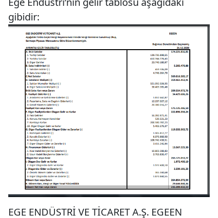
Ege Endüstri’nin gelir tablosu aşağıdaki
gibidir:
EGE ENDÜSTRİ VE TİCARET A.Ş. EGEEN