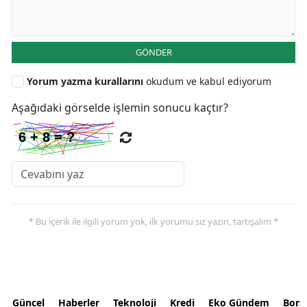
GÖNDER
Yorum yazma kurallarını
okudum ve kabul ediyorum
Aşağıdaki görselde işlemin sonucu kaçtır?
* Bu içerik ile ilgili yorum yok, ilk yorumu siz yazın, tartışalım *
Güncel
Haberler
Teknoloji
Kredi
Eko Gündem
Bors