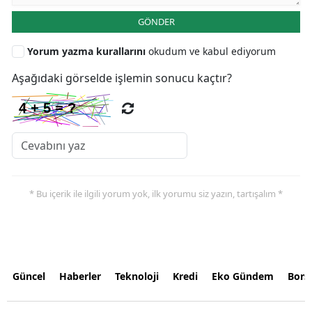
GÖNDER
Yorum yazma kurallarını
okudum ve kabul ediyorum
Aşağıdaki görselde işlemin sonucu kaçtır?
* Bu içerik ile ilgili yorum yok, ilk yorumu siz yazın, tartışalım *
Güncel
Haberler
Teknoloji
Kredi
Eko Gündem
Bors