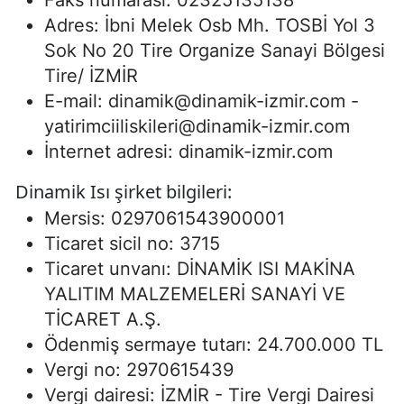
Faks numarası: 02325135138
Adres: İbni Melek Osb Mh. TOSBİ Yol 3
Sok No 20 Tire Organize Sanayi Bölgesi
Tire/ İZMİR
E-mail:
dinamik@dinamik-izmir.com
-
yatirimciiliskileri@dinamik-izmir.com
İnternet adresi: dinamik-izmir.com
Dinamik Isı şirket bilgileri:
Mersis: 0297061543900001
Ticaret sicil no: 3715
Ticaret unvanı: DİNAMİK ISI MAKİNA
YALITIM MALZEMELERİ SANAYİ VE
TİCARET A.Ş.
Ödenmiş sermaye tutarı: 24.700.000 TL
Vergi no: 2970615439
Vergi dairesi: İZMİR - Tire Vergi Dairesi