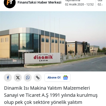
Yayınlanma
Günce
FinansTaksi Haber Merkezi
02 Aralık 2020 - 12:52
02 Ara
Abone Ol
Dinamik Isı Makina Yalıtım Malzemeleri
Sanayi ve Ticaret A.Ş 1991 yılında kurulmuş
olup pek çok sektöre yönelik yalıtım