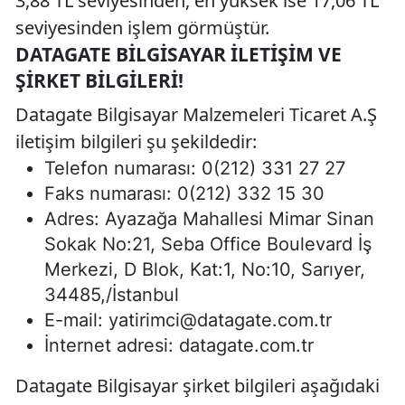
3,88 TL seviyesinden, en yüksek ise 17,06 TL
seviyesinden işlem görmüştür.
DATAGATE BILGISAYAR İLETIŞIM VE
ŞIRKET BILGILERI!
Datagate Bilgisayar Malzemeleri Ticaret A.Ş
iletişim bilgileri şu şekildedir:
Telefon numarası: 0(212) 331 27 27
Faks numarası: 0(212) 332 15 30
Adres: Ayazağa Mahallesi Mimar Sinan
Sokak No:21, Seba Office Boulevard İş
Merkezi, D Blok, Kat:1, No:10, Sarıyer,
34485,/İstanbul
E-mail:
yatirimci@datagate.com.tr
İnternet adresi: datagate.com.tr
Datagate Bilgisayar şirket bilgileri aşağıdaki