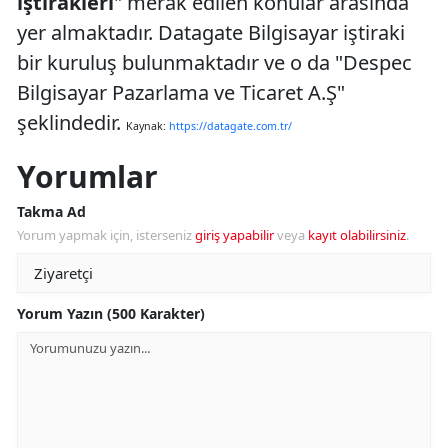
iştirakleri
" merak edilen konular arasında
yer almaktadır. Datagate Bilgisayar iştiraki
bir kuruluş bulunmaktadır ve o da "Despec
Bilgisayar Pazarlama ve Ticaret A.Ş"
şeklindedir.
Kaynak:
https://datagate.com.tr/
Yorumlar
Takma Ad
Yorum yapmak için, isterseniz
giriş yapabilir
veya
kayıt olabilirsiniz
.
Yorum Yazın (500 Karakter)