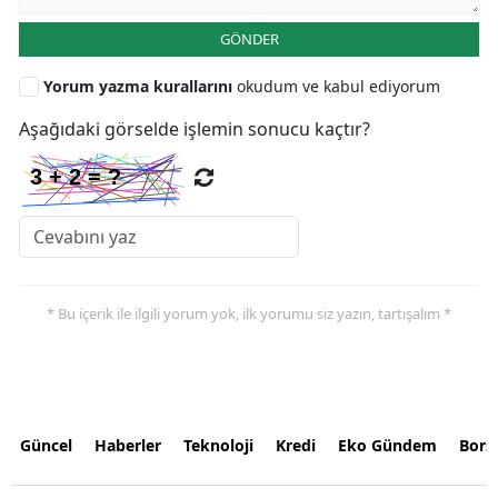
GÖNDER
Yorum yazma kurallarını
okudum ve kabul ediyorum
Aşağıdaki görselde işlemin sonucu kaçtır?
* Bu içerik ile ilgili yorum yok, ilk yorumu siz yazın, tartışalım *
Güncel
Haberler
Teknoloji
Kredi
Eko Gündem
Bors