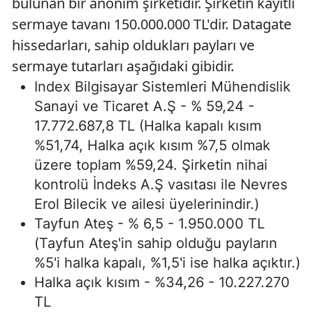
bulunan bir anonim şirketidir. Şirketin kayıtlı
sermaye tavanı 150.000.000 TL'dir. Datagate
hissedarları, sahip oldukları payları ve
sermaye tutarları aşağıdaki gibidir.
Index Bilgisayar Sistemleri Mühendislik
Sanayi ve Ticaret A.Ş - % 59,24 -
17.772.687,8 TL (Halka kapalı kısım
%51,74, Halka açık kısım %7,5 olmak
üzere toplam %59,24. Şirketin nihai
kontrolü İndeks A.Ş vasıtası ile Nevres
Erol Bilecik ve ailesi üyelerinindir.)
Tayfun Ateş - % 6,5 - 1.950.000 TL
(Tayfun Ateş'in sahip olduğu payların
%5'i halka kapalı, %1,5'i ise halka açıktır.)
Halka açık kısım - %34,26 - 10.227.270
TL