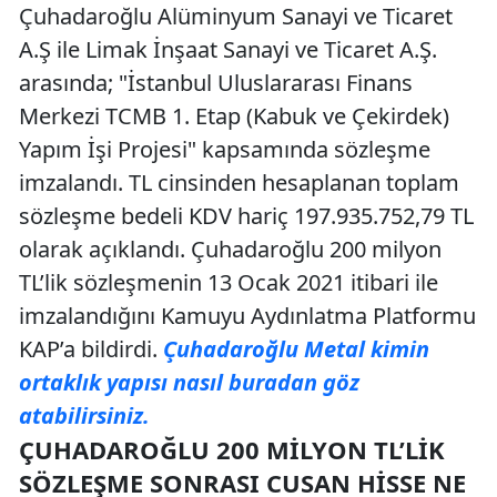
Çuhadaroğlu Alüminyum Sanayi ve Ticaret
A.Ş ile Limak İnşaat Sanayi ve Ticaret A.Ş.
arasında; "İstanbul Uluslararası Finans
Merkezi TCMB 1. Etap (Kabuk ve Çekirdek)
Yapım İşi Projesi" kapsamında sözleşme
imzalandı. TL cinsinden hesaplanan toplam
sözleşme bedeli KDV hariç 197.935.752,79 TL
olarak açıklandı. Çuhadaroğlu 200 milyon
TL’lik sözleşmenin 13 Ocak 2021 itibari ile
imzalandığını Kamuyu Aydınlatma Platformu
KAP’a bildirdi.
Çuhadaroğlu Metal kimin
ortaklık yapısı nasıl buradan göz
atabilirsiniz.
ÇUHADAROĞLU 200 MILYON TL’LIK
SÖZLEŞME SONRASI CUSAN HISSE NE