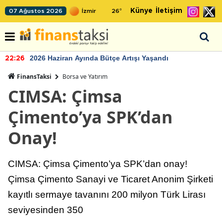
Künye
İletişim
07 Ağustos 2026
26
°
2026 Haziran Ayında Bütçe Artışı Yaşandı
22:26
FinansTaksi
Borsa ve Yatırım
CIMSA: Çimsa
Çimento’ya SPK’dan
Onay!
CIMSA: Çimsa Çimento’ya SPK’dan onay!
Çimsa Çimento Sanayi ve Ticaret Anonim Şirketi
kayıtlı sermaye tavanını 200 milyon Türk Lirası
seviyesinden 350