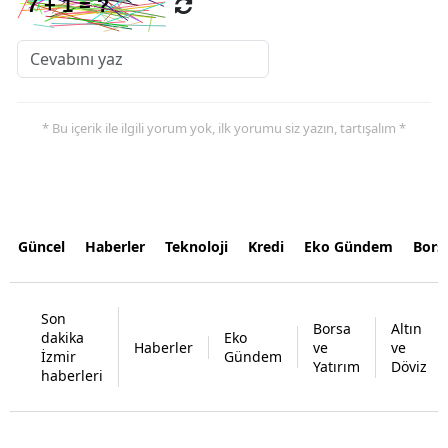
* Bu içerik ile ilgili yorum yok, ilk yorumu siz yazın, tartışalım *
Güncel
Haberler
Teknoloji
Kredi
Eko Gündem
Bors
Son
Borsa
Altın
dakika
Eko
Haberler
ve
ve
İzmir
Gündem
Yatırım
Döviz
haberleri