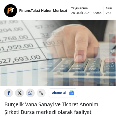
Yayınlanma
Günce
FinansTaksi Haber Merkezi
28 Ocak 2021 - 09:46
28 Oca
Abone Ol
Burçelik Vana Sanayi ve Ticaret Anonim
Şirketi Bursa merkezli olarak faaliyet