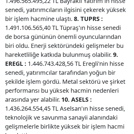
1.496.565.495,22 TL Bayraklı Yatırım'ın hisse
senedi, yatırımcıların ilgisini çekerek yüksek
bir işlem hacmine ulaştı.
8. TUPRS :
1.491.106.565,40 TL Tüpraş'ın hisse senedi
de borsa gününün önemli oyuncularından
biri oldu. Enerji sektöründeki gelişmeler bu
hareketliliğe katkıda bulunmuş olabilir.
9.
EREGL :
1.446.743.428,56 TL Eregli'nin hisse
senedi, yatırımcılar tarafından yoğun bir
şekilde işlem gördü. Metal sektörü ve şirket
performansı bu yüksek hacmin nedenleri
arasında yer alabilir.
10. ASELS :
1.436.264.554,45 TL Aselsan'ın hisse senedi,
teknolojik ve savunma sanayii alanındaki
gelişmelerle birlikte yüksek bir işlem hacmi