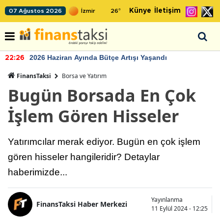
Künye
İletişim
07 Ağustos 2026
26
°
2026 Haziran Ayında Bütçe Artışı Yaşandı
22:26
FinansTaksi
Borsa ve Yatırım
Bugün Borsada En Çok
İşlem Gören Hisseler
Yatırımcılar merak ediyor. Bugün en çok işlem
gören hisseler hangileridir? Detaylar
haberimizde...
Yayınlanma
FinansTaksi Haber Merkezi
11 Eylül 2024 - 12:25