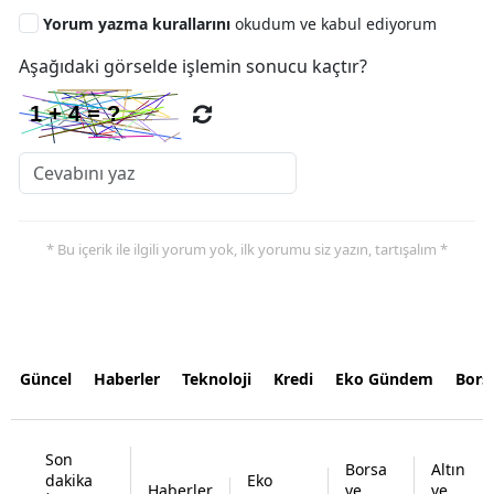
Yorum yazma kurallarını
okudum ve kabul ediyorum
Aşağıdaki görselde işlemin sonucu kaçtır?
* Bu içerik ile ilgili yorum yok, ilk yorumu siz yazın, tartışalım *
Güncel
Haberler
Teknoloji
Kredi
Eko Gündem
Bors
Son
Borsa
Altın
dakika
Eko
Haberler
ve
ve