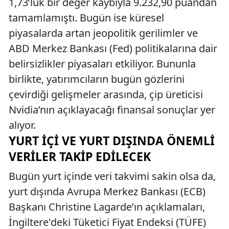
1,73’lük bir değer kaybıyla 9.232,90 puandan
tamamlamıştı. Bugün ise küresel
piyasalarda artan jeopolitik gerilimler ve
ABD Merkez Bankası (Fed) politikalarına dair
belirsizlikler piyasaları etkiliyor. Bununla
birlikte, yatırımcıların bugün gözlerini
çevirdiği gelişmeler arasında, çip üreticisi
Nvidia’nın açıklayacağı finansal sonuçlar yer
alıyor.
YURT İÇI VE YURT DIŞINDA ÖNEMLI
VERILER TAKIP EDILECEK
Bugün yurt içinde veri takvimi sakin olsa da,
yurt dışında Avrupa Merkez Bankası (ECB)
Başkanı Christine Lagarde’ın açıklamaları,
İngiltere'deki Tüketici Fiyat Endeksi (TÜFE)