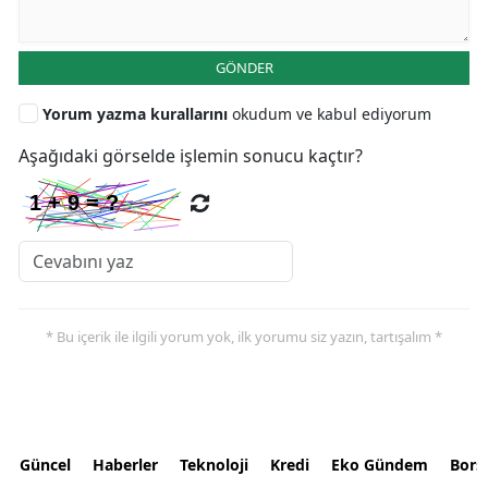
GÖNDER
Yorum yazma kurallarını
okudum ve kabul ediyorum
Aşağıdaki görselde işlemin sonucu kaçtır?
* Bu içerik ile ilgili yorum yok, ilk yorumu siz yazın, tartışalım *
Güncel
Haberler
Teknoloji
Kredi
Eko Gündem
Bors