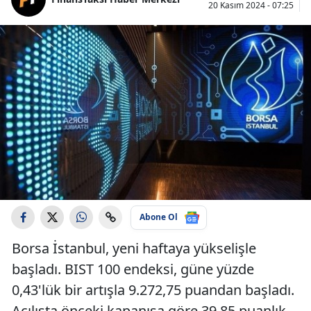
20 Kasım 2024 - 07:25
Abone Ol
Borsa İstanbul, yeni haftaya yükselişle
başladı. BIST 100 endeksi, güne yüzde
0,43'lük bir artışla 9.272,75 puandan başladı.
Açılışta önceki kapanışa göre 39,85 puanlık