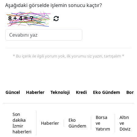
Aşağıdaki görselde işlemin sonucu kaçtır?
* Bu içerik ile ilgili yorum yok, ilk yorumu siz yazın, tartışalım *
Güncel
Haberler
Teknoloji
Kredi
Eko Gündem
Bors
Son
Borsa
Altın
dakika
Eko
Haberler
ve
ve
İzmir
Gündem
Yatırım
Döviz
haberleri