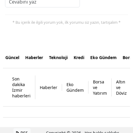
* Bu içerik ile ilgili yorum yok, ilk yorumu siz yazın, tartışalım *
Güncel
Haberler
Teknoloji
Kredi
Eko Gündem
Bors
Son
Borsa
Altın
dakika
Eko
Haberler
ve
ve
İzmir
Gündem
Yatırım
Döviz
haberleri
RSS
Copyright © 2026 . Her hakkı saklıdır.