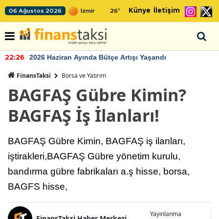
Künye
İletişim
06 Ağustos 2026
26
°
2026 Haziran Ayında Bütçe Artışı Yaşandı
22:26
FinansTaksi
Borsa ve Yatırım
BAGFAŞ Gübre Kimin?
BAGFAŞ İş İlanları!
BAGFAŞ Gübre Kimin, BAGFAŞ iş ilanları,
iştirakleri,BAGFAŞ Gübre yönetim kurulu,
bandırma gübre fabrikaları a.ş hisse, borsa,
BAGFS hisse,
Yayınlanma
FinansTaksi Haber Merkezi