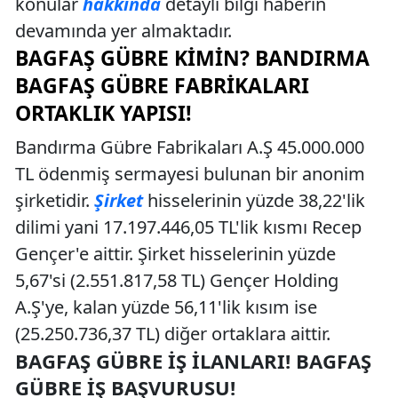
konular
hakkında
detaylı bilgi haberin
devamında yer almaktadır.
BAGFAŞ GÜBRE KIMIN? BANDIRMA
BAGFAŞ GÜBRE FABRIKALARI
ORTAKLIK YAPISI!
Bandırma Gübre Fabrikaları A.Ş 45.000.000
TL ödenmiş sermayesi bulunan bir anonim
şirketidir.
Şirket
hisselerinin yüzde 38,22'lik
dilimi yani 17.197.446,05 TL'lik kısmı Recep
Gençer'e aittir. Şirket hisselerinin yüzde
5,67'si (2.551.817,58 TL) Gençer Holding
A.Ş'ye, kalan yüzde 56,11'lik kısım ise
(25.250.736,37 TL) diğer ortaklara aittir.
BAGFAŞ GÜBRE İŞ İLANLARI! BAGFAŞ
GÜBRE İŞ BAŞVURUSU!