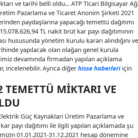
rı ve tarihi belli oldu... ATP Ticari Bilgisayar Ağ
Üretim Pazarlama ve Ticaret Anonim Şirketi 2021
üzerinden paydaşlarına yapacağı temettü dağıtımı
t; 15.078.626,94 TL nakit brüt kar payı dağıtımının
ası hususunda yönetim kurulu kararı alındığını v
rihinde yapılacak olan olağan genel kurula
erimiz devamında firmadan yapılan açıklama
r, incelenebilir. Ayrıca diğer
hisse haberleri
için
22 TEMETTÜ MIKTARI VE
OLDU
 Elektrik Güç Kaynakları Üretim Pazarlama ve
ar payı dağıtımı ile ilgili yapılan açıklamada şu
ketimizin 01.01.2021-31.12.2021 hesap dönemine