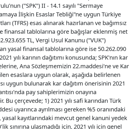
ulu'nun ("SPK") II - 14.1 sayılı "Sermaye
amaya İlişkin Esaslar Tebliği"ne uygun Türkiye
ları (TFRS) esas alınarak hazırlanan ve bağımsız
finansal tablolarına göre bağışlar eklenmiş net
62.923.655 TL, Vergi Usul Kanunu ("VUK")
n yasal finansal tablolarına göre ise 50.262.090
 2021 yılı karının dağıtımı konusunda; SPK'nın kar
elerine, Ana Sözleşmemizin 22.maddesi'ne ve Kar
ilen esaslara uygun olarak, aşağıda belirlenen
ası uygun bulunarak kar dağıtım önerisinin 2021
antısı'nda pay sahiplerimizin onayına
r. Bu çerçevede; 1)
2021 yılı safi karından
Türk
desi uyarınca ayrılması gereken %5 oranındaki
 yasal kayıtlarındaki mevcut genel kanuni yedek
ik sınırına ulaşmadığı için, 2021 yılı için genel