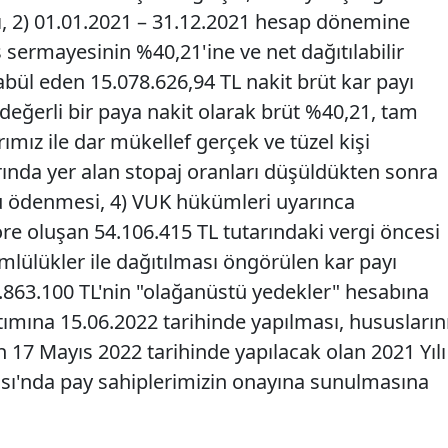
, 2)
01.01.2021 – 31.12.2021 hesap dönemine
ış sermayesinin %40,21'ine ve net dağıtılabilir
ül eden 15.078.626,94 TL nakit brüt kar payı
değerli bir paya nakit olarak brüt %40,21, tam
ımız ile dar mükellef gerçek ve tüzel kişi
rında yer alan stopaj oranları düşüldükten sonra
 ödenmesi, 4)
VUK hükümleri uyarınca
öre oluşan 54.106.415 TL tutarındaki vergi öncesi
ülükler ile dağıtılması öngörülen kar payı
863.100 TL'nin "olağanüstü yedekler" hesabına
tımına 15.06.2022 tarihinde yapılması, hususların
n 17 Mayıs 2022 tarihinde yapılacak olan 2021 Yılı
sı'nda pay sahiplerimizin onayına sunulmasına