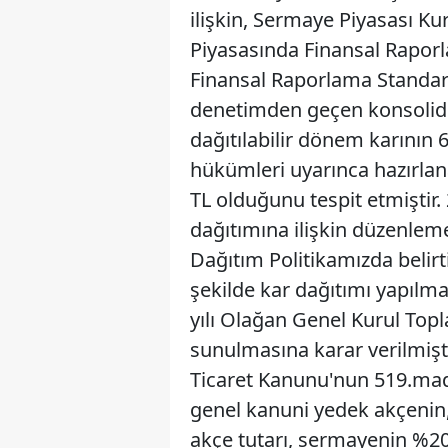
ilişkin, Sermaye Piyasası Kur
Piyasasında Finansal Raporl
Finansal Raporlama Standart
denetimden geçen konsolide 
dağıtılabilir dönem karının 
hükümleri uyarınca hazırlana
TL olduğunu tespit etmiştir.
dağıtımına ilişkin düzenlem
Dağıtım Politikamızda belirt
şekilde kar dağıtımı yapılm
yılı Olağan Genel Kurul Topl
sunulmasına karar verilmişti
Ticaret Kanunu'nun 519.mad
genel kanuni yedek akçenin,
akçe tutarı, sermayenin %20'l