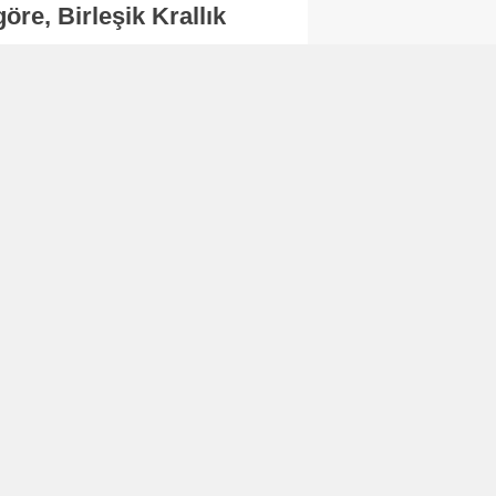
re, Birleşik Krallık
.
Abone Ol
Finans
Bitcoin, 65 bin dolar
seviyesinin altına
düştü...
Finans