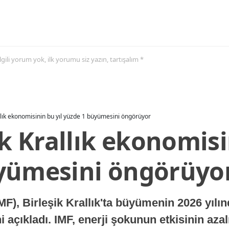
 ilgili yorum yok, ilk yorumu siz yazın, tartışalım *
allık ekonomisinin bu yıl yüzde 1 büyümesini öngörüyor
ik Krallık ekonomisi
yümesini öngörüyo
MF), Birleşik Krallık'ta büyümenin 2026 yılı
 açıkladı. IMF, enerji şokunun etkisinin azal