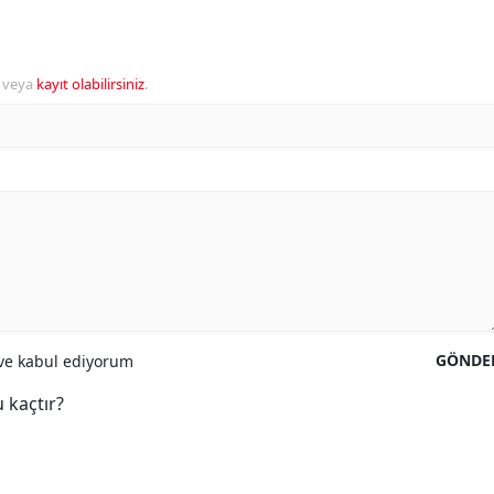
veya
kayıt olabilirsiniz
.
GÖNDE
e kabul ediyorum
 kaçtır?