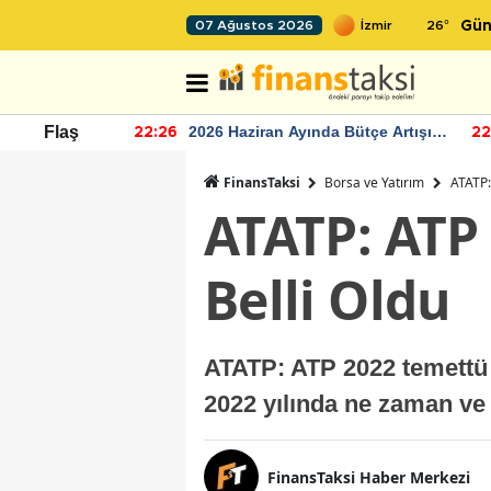
26
°
07 Ağustos 2026
Gün
r seviyesinin
2026 Haziran Ayında Bütçe Artışı
Flaş
22:26
22
Yaşandı
FinansTaksi
Borsa ve Yatırım
ATATP:
ATATP: ATP 
Belli Oldu
ATATP: ATP 2022 temettü mi
2022 yılında ne zaman ve
FinansTaksi Haber Merkezi