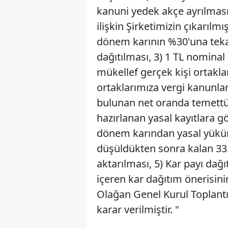
kanuni yedek akçe ayrılması
ilişkin Şirketimizin çıkarılm
dönem karının %30'una tekab
dağıtılması, 3)
1 TL nominal 
mükellef gerçek kişi ortaklar
ortaklarımıza vergi kanunla
bulunan net oranda temettü
hazırlanan yasal kayıtlara g
dönem karından yasal yüküml
düşüldükten sonra kalan 33.
aktarılması, 5)
Kar payı dağı
içeren kar dağıtım önerisini
Olağan Genel Kurul Toplantı
karar verilmiştir. "