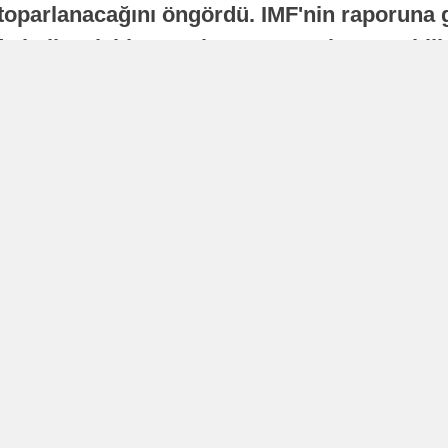
oparlanacağını öngördü. IMF'nin raporuna gö
a istikrarlı bir toparlanma süreci yaşayabilir
Yayınlanma
16 Temmuz 2026 - 22:37