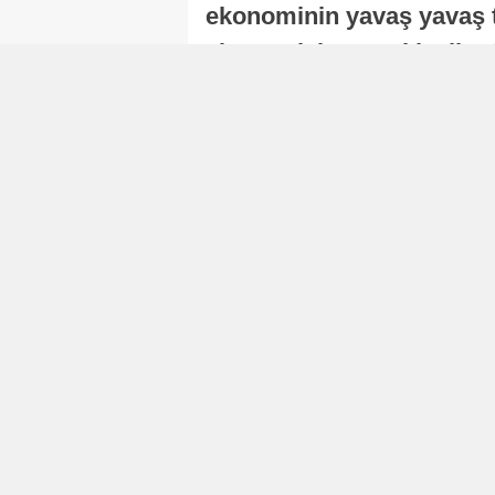
ekonominin yavaş yavaş t
ekonomisi, sonraki yıllard
Nur Duman