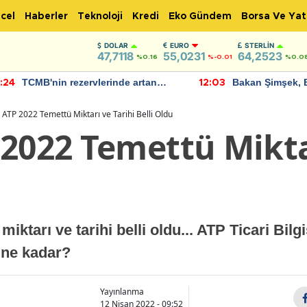
cel
Haberler
Teknoloji
Kredi
Eko Gündem
Borsa Ve Yat
DOLAR
EURO
STERLIN
47,7118
55,0231
64,2523
%0.16
%-0.01
%0.0
TCMB'nin rezervlerinde artan
Bakan Şimşek, 
:24
12:03
momentum devam ediyor
için umut verici
bulundu
 ATP 2022 Temettü Miktarı ve Tarihi Belli Oldu
2022 Temettü Miktar
ktarı ve tarihi belli oldu... ATP Ticari Bil
 ne kadar?
Yayınlanma
12 Nisan 2022 - 09:52