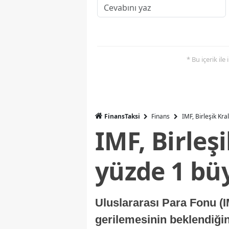
* Bu içerik ile
FinansTaksi
Finans
IMF, Birleşik Kr
IMF, Birleş
yüzde 1 bü
Uluslararası Para Fonu (I
gerilemesinin beklendiğini