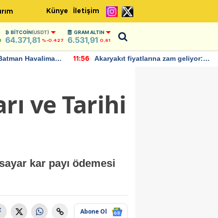
Künye
İletişim
ırım
BITCOIN
(USDT)
GRAM ALTIN
64.371,81
6.531,91
8
%-0.427
0,61
Batman Havalimanı
Akaryakıt fiyatlarına zam geliyor:
11:56
 açıklamalarda
Yeni tarih açıklandı
ı ve Tarihi
gisayar kar payı ödemesi
Abone Ol