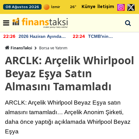
Künye
İletişim
08 Ağustos 2026
26
°
2026 Haziran Ayında
TCMB'nin
22:26
22:24
Bütçe Artışı Yaşandı
rezervlerinde artan
momentum devam
FinansTaksi
Borsa ve Yatırım
ediyor
ARCLK: Arçelik Whirlpool
Beyaz Eşya Satın
Almasını Tamamladı
ARCLK: Arçelik Whirlpool Beyaz Eşya satın
almasını tamamladı… Arçelik Anonim Şirketi,
daha önce yaptığı açıklamada Whirlpool Beyaz
Eşya