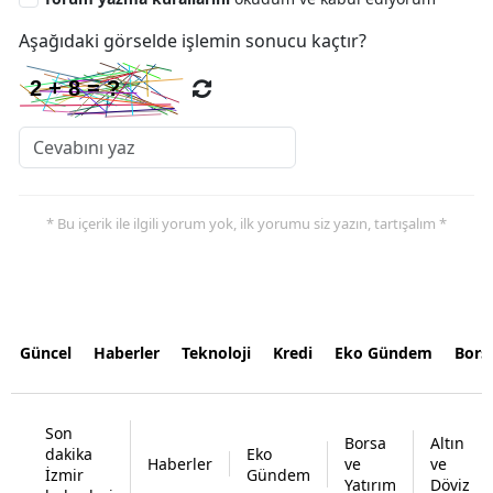
Aşağıdaki görselde işlemin sonucu kaçtır?
* Bu içerik ile ilgili yorum yok, ilk yorumu siz yazın, tartışalım *
Güncel
Haberler
Teknoloji
Kredi
Eko Gündem
Bors
Son
Borsa
Altın
dakika
Eko
Haberler
ve
ve
İzmir
Gündem
Yatırım
Döviz