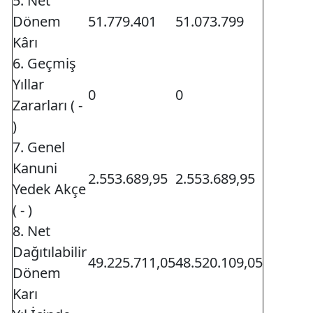
5. Net
Dönem
51.779.401
51.073.799
Kârı
6. Geçmiş
Yıllar
0
0
Zararları ( -
)
7. Genel
Kanuni
2.553.689,95
2.553.689,95
Yedek Akçe
( - )
8. Net
Dağıtılabilir
49.225.711,05
48.520.109,05
Dönem
Karı