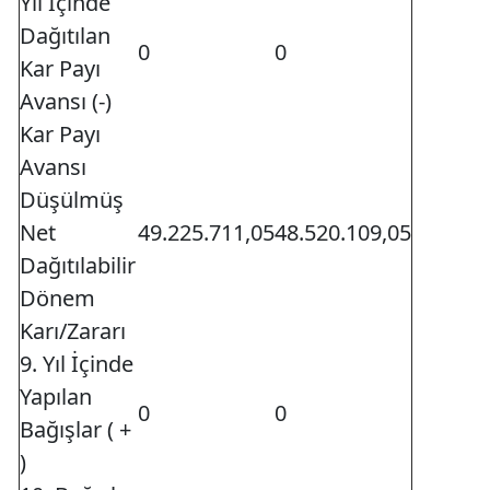
Yıl İçinde
Dağıtılan
0
0
Kar Payı
Avansı (-)
Kar Payı
Avansı
Düşülmüş
Net
49.225.711,05
48.520.109,05
Dağıtılabilir
Dönem
Karı/Zararı
9. Yıl İçinde
Yapılan
0
0
Bağışlar ( +
)