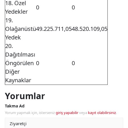
18. Özel
0
0
Yedekler
19.
Olağanüstü
49.225.711,05
48.520.109,05
Yedek
20.
Dağıtılması
Öngörülen
0
0
Diğer
Kaynaklar
Yorumlar
Takma Ad
Yorum yapmak için, isterseniz
giriş yapabilir
veya
kayıt olabilirsiniz
.