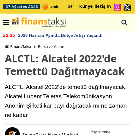
Künye
İletişim
07 Ağustos 2026
26
°
2026 Haziran Ayında Bütçe Artışı Yaşandı
22:26
FinansTaksi
Borsa ve Yatırım
ALCTL: Alcatel 2022'de
Temettü Dağıtmayacak
ALCTL: Alcatel 2022'de temettü dağıtmayacak.
Alcatel Lucent Teletaş Telekomünikasyon
Anonim Şirketi kar payı dağıtacak mı ne zaman
ne kadar
Yayınlanma
FinansTaksi Haber Merkezi