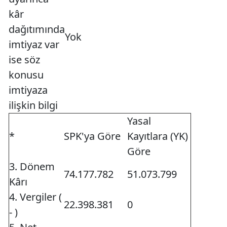
kâr
dağıtımında
Yok
imtiyaz var
ise söz
konusu
imtiyaza
ilişkin bilgi
Yasal
*
SPK'ya Göre
Kayıtlara (YK)
Göre
3. Dönem
74.177.782
51.073.799
Kârı
4. Vergiler (
22.398.381
0
- )