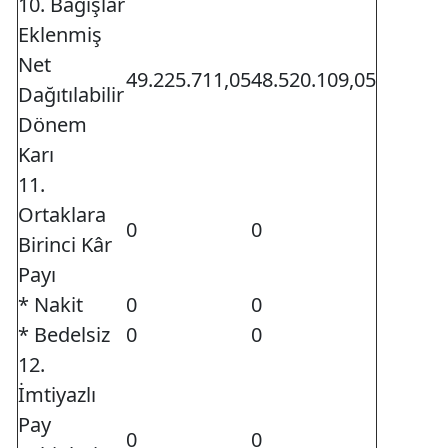
10. Bağışlar
Eklenmiş
Net
49.225.711,05
48.520.109,05
Dağıtılabilir
Dönem
Karı
11.
Ortaklara
0
0
Birinci Kâr
Payı
* Nakit
0
0
* Bedelsiz
0
0
12.
İmtiyazlı
Pay
0
0