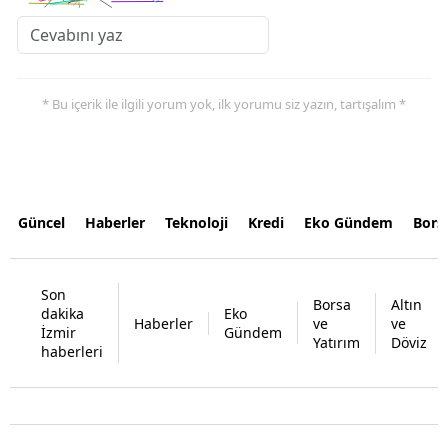
* Bu içerik ile ilgili yorum yok, ilk yorumu siz yazın, tartışalım *
Güncel
Haberler
Teknoloji
Kredi
Eko Gündem
Bors
Son
Borsa
Altın
dakika
Eko
Haberler
ve
ve
İzmir
Gündem
Yatırım
Döviz
haberleri