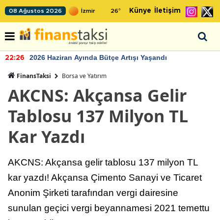
Künye
İletişim
08 Ağustos 2026
26
°
2026 Haziran Ayında Bütçe Artışı Yaşandı
22:26
FinansTaksi
Borsa ve Yatırım
AKCNS: Akçansa Gelir
Tablosu 137 Milyon TL
Kar Yazdı
AKCNS: Akçansa gelir tablosu 137 milyon TL
kar yazdı! Akçansa Çimento Sanayi ve Ticaret
Anonim Şirketi tarafından vergi dairesine
sunulan geçici vergi beyannamesi 2021 temettu