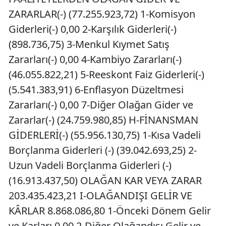
ZARARLAR(-) (77.255.923,72) 1-Komisyon
Giderleri(-) 0,00 2-Karşılık Giderleri(-)
(898.736,75) 3-Menkul Kıymet Satış
Zararları(-) 0,00 4-Kambiyo Zararları(-)
(46.055.822,21) 5-Reeskont Faiz Giderleri(-)
(5.541.383,91) 6-Enflasyon Düzeltmesi
Zararları(-) 0,00 7-Diğer Olağan Gider ve
Zararlar(-) (24.759.980,85) H-FİNANSMAN
GİDERLERİ(-) (55.956.130,75) 1-Kısa Vadeli
Borçlanma Giderleri (-) (39.042.693,25) 2-
Uzun Vadeli Borçlanma Giderleri (-)
(16.913.437,50) OLAĞAN KAR VEYA ZARAR
203.435.423,21 I-OLAĞANDIŞI GELİR VE
KÂRLAR 8.868.086,80 1-Önceki Dönem Gelir
ve Karları 0,00 2-Diğer Olağandışı Gelir ve