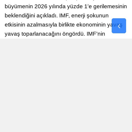
büyümenin 2026 yılında yüzde 1'e gerilemesinin
beklendiğini açıkladı. IMF, enerji şokunun
etkisinin azalmasıyla birlikte ekonominin yavaş
yavaş toparlanacağını öngördü. IMF'nin
raporuna göre, Birleşik Krallık ekonomisi,
sonraki yıllarda istikrarlı bir toparlanma süreci
yaşayabilir.
Yayınlanma
Nur Duman
16 Temmuz 2026 - 22:37