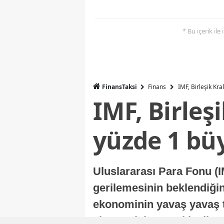
* Bu içerik ile
FinansTaksi
Finans
IMF, Birleşik Kr
IMF, Birleş
yüzde 1 bü
Uluslararası Para Fonu (I
gerilemesinin beklendiğini
ekonominin yavaş yavaş t
ekonomisi, sonraki yıllard