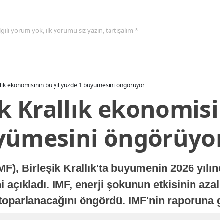
 ilgili yorum yok, ilk yorumu siz yazın, tartışalım *
allık ekonomisinin bu yıl yüzde 1 büyümesini öngörüyor
ik Krallık ekonomisi
yümesini öngörüyo
MF), Birleşik Krallık'ta büyümenin 2026 yılı
 açıkladı. IMF, enerji şokunun etkisinin azal
oparlanacağını öngördü. IMF'nin raporuna gö
a istikrarlı bir toparlanma süreci yaşayabilir