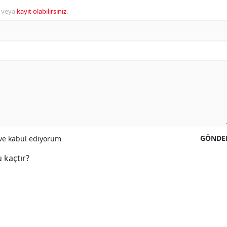
veya
kayıt olabilirsiniz
.
GÖNDE
e kabul ediyorum
 kaçtır?