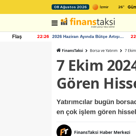
26
°
08 Ağustos 2026
Gün
r seviyesinin
2026 Haziran Ayında Bütçe Artışı
Flaş
22:26
22
Yaşandı
FinansTaksi
Borsa ve Yatırım
7 Ekim
7 Ekim 202
Gören Hiss
Yatırımcılar bugün borsa
en çok işlem gören hissel
FinansTaksi Haber Merkezi