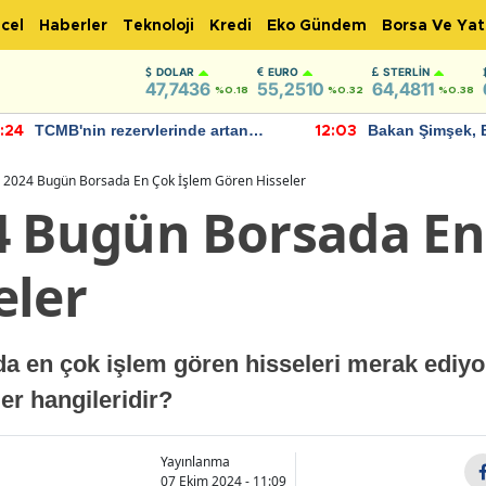
cel
Haberler
Teknoloji
Kredi
Eko Gündem
Borsa Ve Yat
DOLAR
EURO
STERLIN
47,7436
55,2510
64,4811
%0.18
%0.32
%0.38
TCMB'nin rezervlerinde artan
Bakan Şimşek, 
:24
12:03
momentum devam ediyor
için umut verici
bulundu
 2024 Bugün Borsada En Çok İşlem Gören Hisseler
4 Bugün Borsada En
eler
da en çok işlem gören hisseleri merak ediy
er hangileridir?
Yayınlanma
07 Ekim 2024 - 11:09