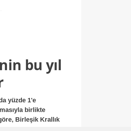
nin bu yıl
r
nda yüzde 1'e
masıyla birlikte
re, Birleşik Krallık
.