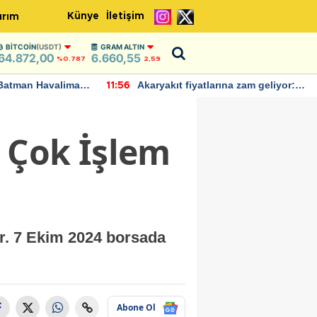
Künye
İletişim
ırım
BITCOIN
(USDT)
GRAM ALTIN
64.872,00
6.660,55
%0.787
2,59
Batman Havalimanı
Akaryakıt fiyatlarına zam geliyor:
11:56
 açıklamalarda
Yeni tarih açıklandı
 Çok İşlem
or. 7 Ekim 2024 borsada
Abone Ol