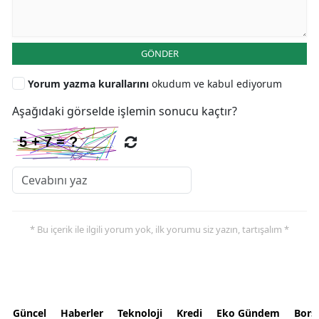
GÖNDER
Yorum yazma kurallarını
okudum ve kabul ediyorum
Aşağıdaki görselde işlemin sonucu kaçtır?
* Bu içerik ile ilgili yorum yok, ilk yorumu siz yazın, tartışalım *
Güncel
Haberler
Teknoloji
Kredi
Eko Gündem
Bors