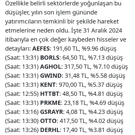
Özellikle belirli sektörlerde yoğunlaşan bu
düşüşler, yılın son işlem gününde
yatırımcıların temkinli bir şekilde hareket
etmelerine neden oldu. İşte 31 Aralık 2024
itibarıyla en çok değer kaybeden hisseler ve
detayları:
AEFES
: 191,60 TL, %9.96 düşüş
(Saat: 13:31)
BORLS
: 64,50 TL, %7.13 düşüş
(Saat: 13:31)
AGHOL
: 317,50 TL, %7.10 düşüş
(Saat: 13:31)
GWIND
: 31,48 TL, %5.58 düşüş
(Saat: 13:31)
KENT
: 970,00 TL, %5.37 düşüş
(Saat: 12:55)
HTTBT
: 48,50 TL, %4.81 düşüş
(Saat: 13:31)
PRKME
: 23,18 TL, %4.69 düşüş
(Saat: 13:16)
GSRAYR
: 4,08 TL, %4.23 düşüş
(Saat: 13:30)
OTTO
: 417,50 TL, %4.02 düşüş
(Saat: 13:26)
DERHL
: 17,40 TL, %3.81 düşüş