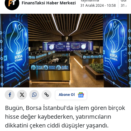
Yayınlanma
Günce
FinansTaksi Haber Merkezi
31 Aralık 2024 - 10:58
31 Ara
Abone Ol
Bugün, Borsa İstanbul'da işlem gören birçok
hisse değer kaybederken, yatırımcıların
dikkatini çeken ciddi düşüşler yaşandı.