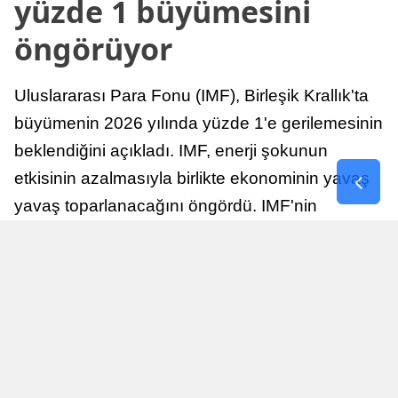
yüzde 1 büyümesini
öngörüyor
Uluslararası Para Fonu (IMF), Birleşik Krallık'ta
büyümenin 2026 yılında yüzde 1'e gerilemesinin
beklendiğini açıkladı. IMF, enerji şokunun
etkisinin azalmasıyla birlikte ekonominin yavaş
yavaş toparlanacağını öngördü. IMF'nin
raporuna göre, Birleşik Krallık ekonomisi,
sonraki yıllarda istikrarlı bir toparlanma süreci
yaşayabilir.
Yayınlanma
Nur Duman
16 Temmuz 2026 - 22:37