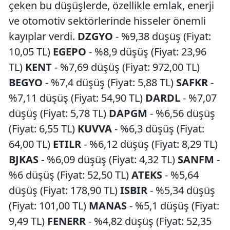
çeken bu düşüşlerde, özellikle emlak, enerji
ve otomotiv sektörlerinde hisseler önemli
kayıplar verdi.
DZGYO
- %9,38 düşüş (Fiyat:
10,05 TL)
EGEPO
- %8,9 düşüş (Fiyat: 23,96
TL)
KENT
- %7,69 düşüş (Fiyat: 972,00 TL)
BEGYO
- %7,4 düşüş (Fiyat: 5,88 TL)
SAFKR
-
%7,11 düşüş (Fiyat: 54,90 TL)
DARDL
- %7,07
düşüş (Fiyat: 5,78 TL)
DAPGM
- %6,56 düşüş
(Fiyat: 6,55 TL)
KUVVA
- %6,3 düşüş (Fiyat:
64,00 TL)
ETILR
- %6,12 düşüş (Fiyat: 8,29 TL)
BJKAS
- %6,09 düşüş (Fiyat: 4,32 TL)
SANFM
-
%6 düşüş (Fiyat: 52,50 TL)
ATEKS
- %5,64
düşüş (Fiyat: 178,90 TL)
ISBIR
- %5,34 düşüş
(Fiyat: 101,00 TL)
MANAS
- %5,1 düşüş (Fiyat:
9,49 TL)
FENERR
- %4,82 düşüş (Fiyat: 52,35