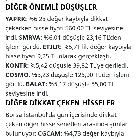
DIĞER ÖNEMLI DÜŞÜŞLER
YAPRK:
%6,28 değer kaybıyla dikkat
çekerken hisse fiyatı 560,00 TL seviyesine
indi.
SMRVA:
%6,01 düşüşle 23,16 TL'den
işlem gördü.
ETILR:
%5,71'lik değer kaybıyla
hisse fiyatı 9,25 TL olarak gerçekleşti.
KONTR:
%5,42 düşüşle 39,82 TL'ye geriledi.
COSMO:
%5,23 düşüşle 125,00 TL'den işlem
gördü.
BALAT:
%5,17 düşüşle 55,00 TL
seviyesine indi.
DIĞER DIKKAT ÇEKEN HISSELER
Borsa İstanbul'da gün içerisinde dikkat
çeken diğer hisse senetleri arasında şunlar
bulunuyor:
CGCAM:
%4,73 değer kaybıyla