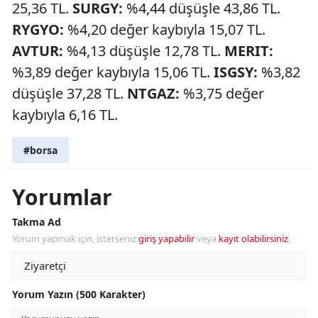
25,36 TL.
SURGY:
%4,44 düşüşle 43,86 TL.
RYGYO:
%4,20 değer kaybıyla 15,07 TL.
AVTUR:
%4,13 düşüşle 12,78 TL.
MERIT:
%3,89 değer kaybıyla 15,06 TL.
ISGSY:
%3,82
düşüşle 37,28 TL.
NTGAZ:
%3,75 değer
kaybıyla 6,16 TL.
#borsa
Yorumlar
Takma Ad
Yorum yapmak için, isterseniz
giriş yapabilir
veya
kayıt olabilirsiniz
.
Yorum Yazın (500 Karakter)