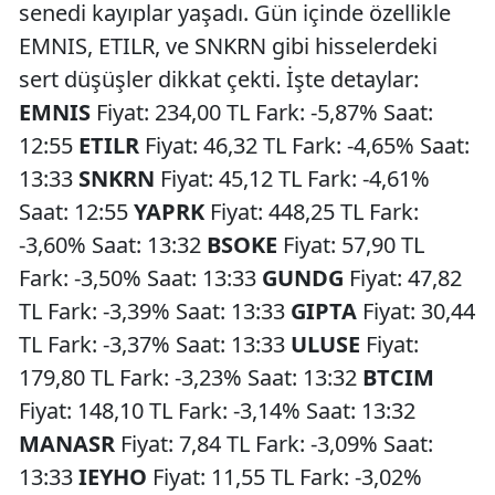
senedi kayıplar yaşadı. Gün içinde özellikle
EMNIS, ETILR, ve SNKRN gibi hisselerdeki
sert düşüşler dikkat çekti. İşte detaylar:
EMNIS
Fiyat: 234,00 TL Fark: -5,87% Saat:
12:55
ETILR
Fiyat: 46,32 TL Fark: -4,65% Saat:
13:33
SNKRN
Fiyat: 45,12 TL Fark: -4,61%
Saat: 12:55
YAPRK
Fiyat: 448,25 TL Fark:
-3,60% Saat: 13:32
BSOKE
Fiyat: 57,90 TL
Fark: -3,50% Saat: 13:33
GUNDG
Fiyat: 47,82
TL Fark: -3,39% Saat: 13:33
GIPTA
Fiyat: 30,44
TL Fark: -3,37% Saat: 13:33
ULUSE
Fiyat:
179,80 TL Fark: -3,23% Saat: 13:32
BTCIM
Fiyat: 148,10 TL Fark: -3,14% Saat: 13:32
MANASR
Fiyat: 7,84 TL Fark: -3,09% Saat:
13:33
IEYHO
Fiyat: 11,55 TL Fark: -3,02%