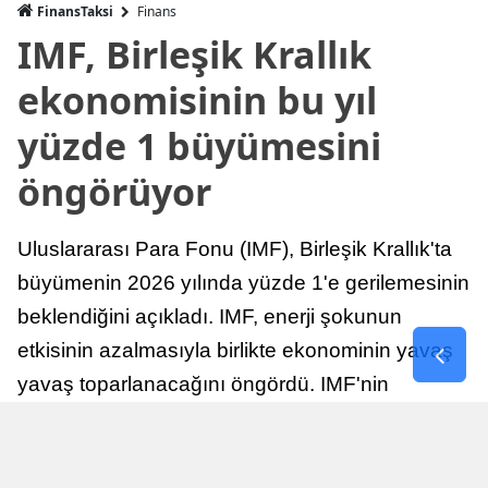
FinansTaksi
Finans
IMF, Birleşik Krallık
ekonomisinin bu yıl
yüzde 1 büyümesini
öngörüyor
Uluslararası Para Fonu (IMF), Birleşik Krallık'ta
büyümenin 2026 yılında yüzde 1'e gerilemesinin
beklendiğini açıkladı. IMF, enerji şokunun
etkisinin azalmasıyla birlikte ekonominin yavaş
yavaş toparlanacağını öngördü. IMF'nin
raporuna göre, Birleşik Krallık ekonomisi,
sonraki yıllarda istikrarlı bir toparlanma süreci
yaşayabilir.