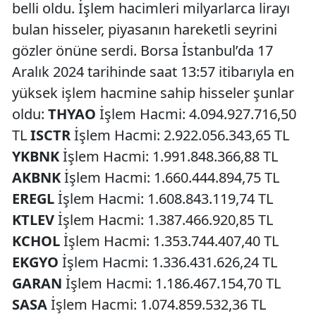
belli oldu. İşlem hacimleri milyarlarca lirayı
bulan hisseler, piyasanın hareketli seyrini
gözler önüne serdi. Borsa İstanbul’da 17
Aralık 2024 tarihinde saat 13:57 itibarıyla en
yüksek işlem hacmine sahip hisseler şunlar
oldu:
THYAO
İşlem Hacmi: 4.094.927.716,50
TL
ISCTR
İşlem Hacmi: 2.922.056.343,65 TL
YKBNK
İşlem Hacmi: 1.991.848.366,88 TL
AKBNK
İşlem Hacmi: 1.660.444.894,75 TL
EREGL
İşlem Hacmi: 1.608.843.119,74 TL
KTLEV
İşlem Hacmi: 1.387.466.920,85 TL
KCHOL
İşlem Hacmi: 1.353.744.407,40 TL
EKGYO
İşlem Hacmi: 1.336.431.626,24 TL
GARAN
İşlem Hacmi: 1.186.467.154,70 TL
SASA
İşlem Hacmi: 1.074.859.532,36 TL