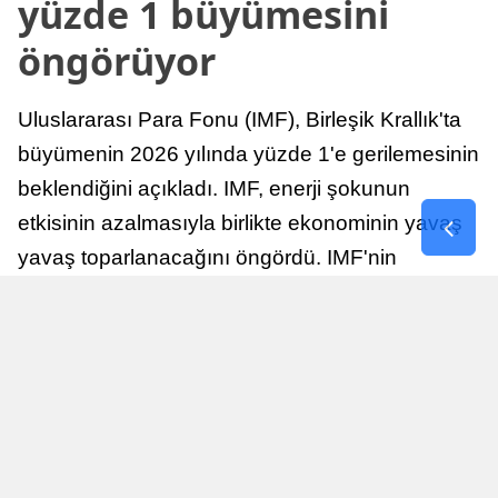
yüzde 1 büyümesini
öngörüyor
Uluslararası Para Fonu (IMF), Birleşik Krallık'ta
büyümenin 2026 yılında yüzde 1'e gerilemesinin
beklendiğini açıkladı. IMF, enerji şokunun
etkisinin azalmasıyla birlikte ekonominin yavaş
yavaş toparlanacağını öngördü. IMF'nin
raporuna göre, Birleşik Krallık ekonomisi,
sonraki yıllarda istikrarlı bir toparlanma süreci
yaşayabilir.
Yayınlanma
Nur Duman
16 Temmuz 2026 - 22:37