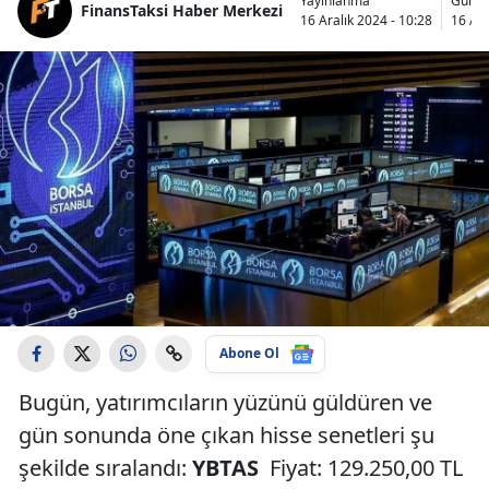
Yayınlanma
Günce
FinansTaksi Haber Merkezi
16 Aralık 2024 - 10:28
16 Ara
Abone Ol
Bugün, yatırımcıların yüzünü güldüren ve
gün sonunda öne çıkan hisse senetleri şu
şekilde sıralandı:
YBTAS
Fiyat: 129.250,00 TL