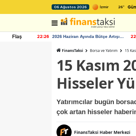
26
°
06 Ağustos 2026
Gün
r seviyesinin
2026 Haziran Ayında Bütçe Artışı
Flaş
22:26
22
Yaşandı
FinansTaksi
Borsa ve Yatırım
15 Kas
15 Kasım 2
Hisseler Yü
Yatırımcılar bugün borsa
çok artan hisseler haberi
FinansTaksi Haber Merkezi