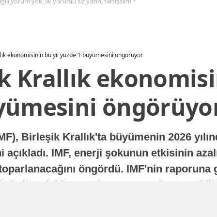
 ilgili yorum yok, ilk yorumu siz yazın, tartışalım *
allık ekonomisinin bu yıl yüzde 1 büyümesini öngörüyor
ik Krallık ekonomisi
yümesini öngörüyo
MF), Birleşik Krallık'ta büyümenin 2026 yılı
 açıkladı. IMF, enerji şokunun etkisinin azal
oparlanacağını öngördü. IMF'nin raporuna gö
a istikrarlı bir toparlanma süreci yaşayabilir
Yayınlanma