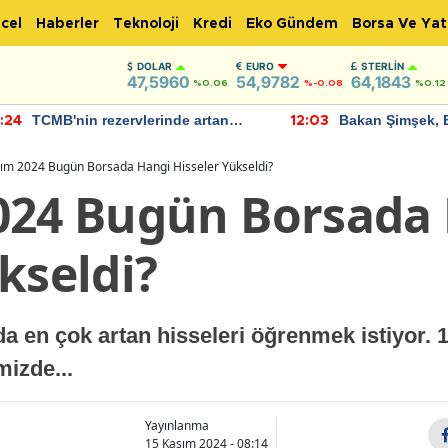
cel
Haberler
Teknoloji
Kredi
Eko Gündem
Borsa Ve Yat
DOLAR
EURO
STERLIN
47,5960
54,9782
64,1843
%0.06
%-0.08
%0.12
TCMB'nin rezervlerinde artan
Bakan Şimşek, 
:24
12:03
momentum devam ediyor
için umut verici
bulundu
ım 2024 Bugün Borsada Hangi Hisseler Yükseldi?
024 Bugün Borsada
kseldi?
da en çok artan hisseleri öğrenmek istiyor.
mizde...
Yayınlanma
15 Kasım 2024 - 08:14