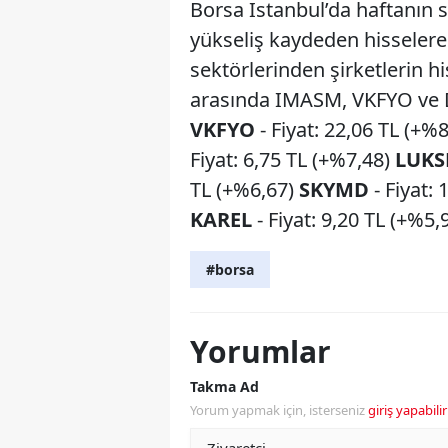
Borsa İstanbul’da haftanın s
yükseliş kaydeden hisselere 
sektörlerinden şirketlerin hi
arasında IMASM, VKFYO ve
VKFYO
- Fiyat: 22,06 TL (+%
Fiyat: 6,75 TL (+%7,48)
LUKS
TL (+%6,67)
SKYMD
- Fiyat:
KAREL
- Fiyat: 9,20 TL (+%5,
#borsa
Yorumlar
Takma Ad
Yorum yapmak için, isterseniz
giriş yapabilir