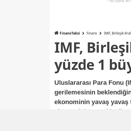
* Bu içerik ile
FinansTaksi
Finans
IMF, Birleşik Kr
IMF, Birleş
yüzde 1 bü
Uluslararası Para Fonu (I
gerilemesinin beklendiğini
ekonominin yavaş yavaş t
ekonomisi, sonraki yıllard