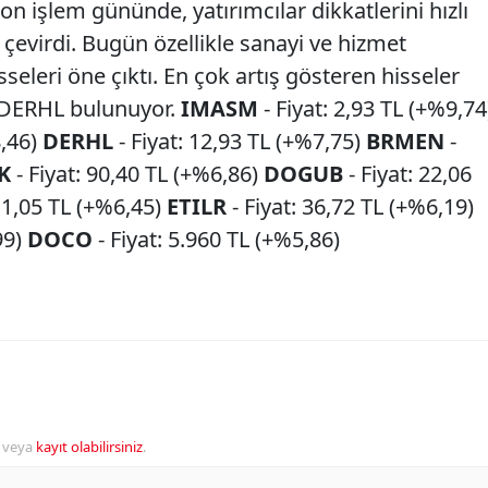
on işlem gününde, yatırımcılar dikkatlerini hızlı
çevirdi. Bugün özellikle sanayi ve hizmet
sseleri öne çıktı. En çok artış gösteren hisseler
 DERHL bulunuyor.
IMASM
- Fiyat: 2,93 TL (+%9,74
8,46)
DERHL
- Fiyat: 12,93 TL (+%7,75)
BRMEN
-
K
- Fiyat: 90,40 TL (+%6,86)
DOGUB
- Fiyat: 22,06
 11,05 TL (+%6,45)
ETILR
- Fiyat: 36,72 TL (+%6,19)
99)
DOCO
- Fiyat: 5.960 TL (+%5,86)
veya
kayıt olabilirsiniz
.