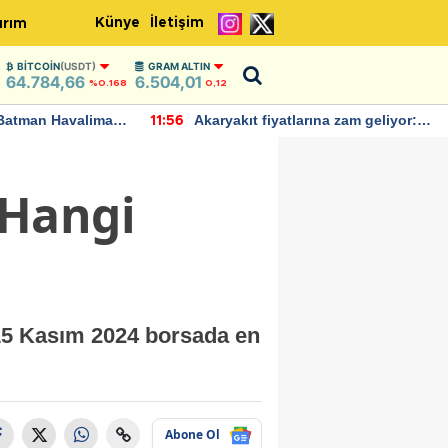
Künye
İletişim
ırım
BITCOIN
(USDT)
GRAM ALTIN
64.784,66
6.504,01
%0.168
0,12
Batman Havalimanı
Akaryakıt fiyatlarına zam geliyor:
11:56
 açıklamalarda
Yeni tarih açıklandı
 Hangi
 15 Kasım 2024 borsada en
Abone Ol