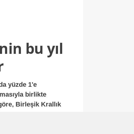
nin bu yıl
r
nda yüzde 1'e
masıyla birlikte
re, Birleşik Krallık
.
Abone Ol