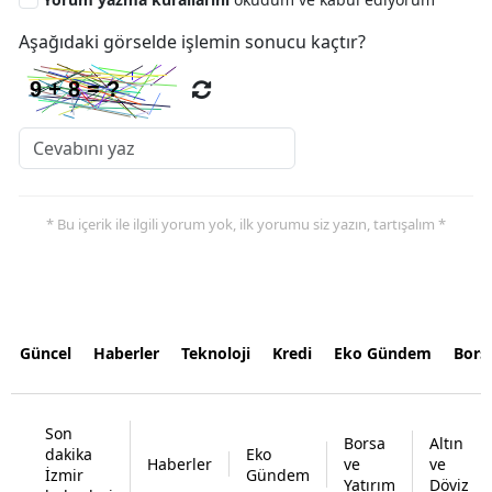
Aşağıdaki görselde işlemin sonucu kaçtır?
* Bu içerik ile ilgili yorum yok, ilk yorumu siz yazın, tartışalım *
Güncel
Haberler
Teknoloji
Kredi
Eko Gündem
Bors
Son
Borsa
Altın
dakika
Eko
Haberler
ve
ve
İzmir
Gündem
Yatırım
Döviz