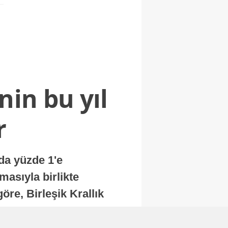
nin bu yıl
r
nda yüzde 1'e
masıyla birlikte
re, Birleşik Krallık
.