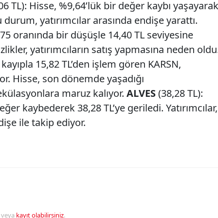
06 TL): Hisse, %9,64’lük bir değer kaybı yaşayara
 durum, yatırımcılar arasında endişe yarattı.
,75 oranında bir düşüşle 14,40 TL seviyesine
irsizlikler, yatırımcıların satış yapmasına neden oldu
k kayıpla 15,82 TL’den işlem gören KARSN,
iyor. Hisse, son dönemde yaşadığı
külasyonlara maruz kalıyor.
ALVES
(38,28 TL):
ğer kaybederek 38,28 TL’ye geriledi. Yatırımcılar,
şe ile takip ediyor.
veya
kayıt olabilirsiniz
.