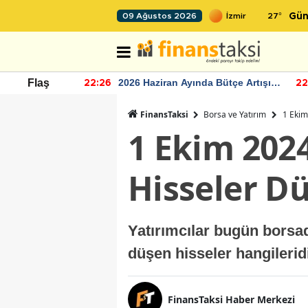
27
°
09 Ağustos 2026
Gün
r seviyesinin
2026 Haziran Ayında Bütçe Artışı
Flaş
22:26
22
Yaşandı
FinansTaksi
Borsa ve Yatırım
1 Ekim
1 Ekim 202
Hisseler D
Yatırımcılar bugün borsa
düşen hisseler hangilerid
FinansTaksi Haber Merkezi