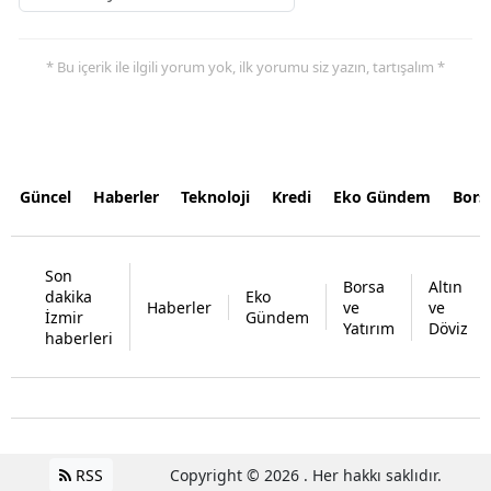
* Bu içerik ile ilgili yorum yok, ilk yorumu siz yazın, tartışalım *
Güncel
Haberler
Teknoloji
Kredi
Eko Gündem
Bors
Son
Borsa
Altın
dakika
Eko
Haberler
ve
ve
İzmir
Gündem
Yatırım
Döviz
haberleri
RSS
Copyright © 2026 . Her hakkı saklıdır.