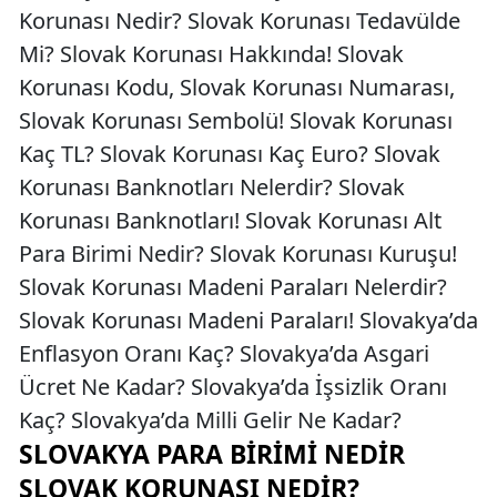
Korunası Nedir? Slovak Korunası Tedavülde
Mi? Slovak Korunası Hakkında! Slovak
Korunası Kodu, Slovak Korunası Numarası,
Slovak Korunası Sembolü! Slovak Korunası
Kaç TL? Slovak Korunası Kaç Euro? Slovak
Korunası Banknotları Nelerdir? Slovak
Korunası Banknotları! Slovak Korunası Alt
Para Birimi Nedir? Slovak Korunası Kuruşu!
Slovak Korunası Madeni Paraları Nelerdir?
Slovak Korunası Madeni Paraları! Slovakya’da
Enflasyon Oranı Kaç? Slovakya’da Asgari
Ücret Ne Kadar? Slovakya’da İşsizlik Oranı
Kaç? Slovakya’da Milli Gelir Ne Kadar?
SLOVAKYA PARA BIRIMI NEDIR
SLOVAK KORUNASI NEDIR?