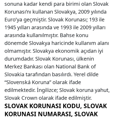
sonuna kadar kendi para birimi olan Slovak
Korunası’nı kullanan Slovakya, 2009 yılında
Euro’ya geçmiştir. Slovak Korunası; 193 ile
1945 yılları arasında ve 1993 ile 2009 yılları
arasında kullanılmıştır. Bahse konu
dönemde Slovakya haricinde kullanım alanı
olmamıştır. Slovakya ekonomik açıdan iyi
durumdadır. Slovak Korunası, ülkenin
Merkez Bankası olan National Bank of
Slovakia tarafından basılırdı. Yerel dilde
“Slovenská Koruna” olarak ifade
edilmektedir. İngilizce; Slovak koruna yahut,
Slovak Crown olarak ifade edilmiştir.
SLOVAK KORUNASI KODU, SLOVAK
KORUNASI NUMARASI, SLOVAK