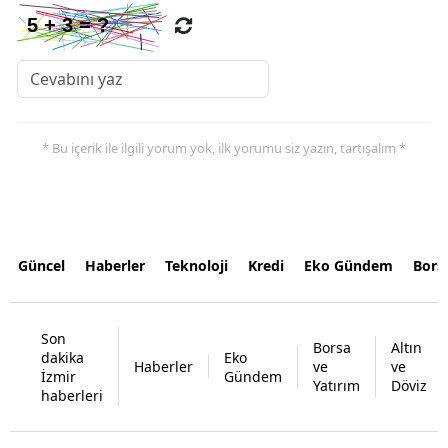
* Bu içerik ile ilgili yorum yok, ilk yorumu siz yazın, tartışalım *
Güncel
Haberler
Teknoloji
Kredi
Eko Gündem
Bors
Son
Borsa
Altın
dakika
Eko
Haberler
ve
ve
İzmir
Gündem
Yatırım
Döviz
haberleri