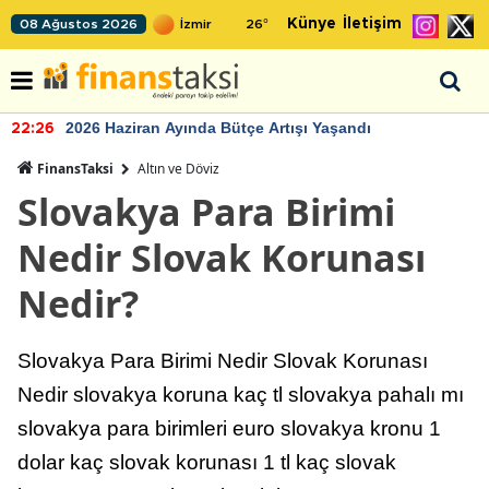
Künye
İletişim
08 Ağustos 2026
26
°
2026 Haziran Ayında Bütçe Artışı Yaşandı
22:26
FinansTaksi
Altın ve Döviz
Slovakya Para Birimi
Nedir Slovak Korunası
Nedir?
Slovakya Para Birimi Nedir Slovak Korunası
Nedir slovakya koruna kaç tl slovakya pahalı mı
slovakya para birimleri euro slovakya kronu 1
dolar kaç slovak korunası 1 tl kaç slovak