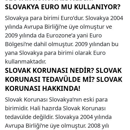
SLOVAKYA EURO MU KULLANIYOR?
Slovakya para birimi Euro’dur. Slovakya 2004
yılında Avrupa Birliği’ne üye olmuştur ve
2009 yılında da Eurozone’a yani Euro
Bölgesi’ne dahil olmuştur. 2009 yılından bu
yana Slovakya para birimi olarak Euro
kullanmaktadır.
SLOVAK KORUNASI NEDIR? SLOVAK
KORUNASI TEDAVÜLDE MI? SLOVAK
KORUNASI HAKKINDA!
Slovak Korunası Slovakya’nın eski para
birimidir. Hali hazırda Slovak Korunası
tedavülde değildir. Slovakya 2004 yılında
Avrupa Birliği’ne üye olmuştur. 2008 yılı