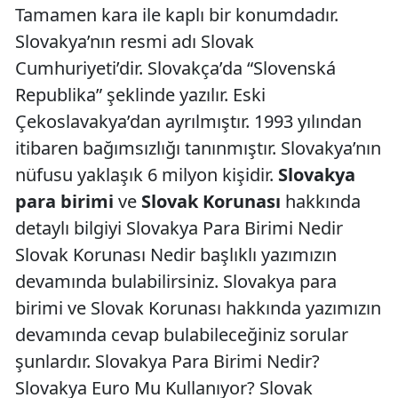
Tamamen kara ile kaplı bir konumdadır.
Slovakya’nın resmi adı Slovak
Cumhuriyeti’dir. Slovakça’da “Slovenská
Republika” şeklinde yazılır. Eski
Çekoslavakya’dan ayrılmıştır. 1993 yılından
itibaren bağımsızlığı tanınmıştır. Slovakya’nın
nüfusu yaklaşık 6 milyon kişidir.
Slovakya
para birimi
ve
Slovak Korunası
hakkında
detaylı bilgiyi Slovakya Para Birimi Nedir
Slovak Korunası Nedir başlıklı yazımızın
devamında bulabilirsiniz. Slovakya para
birimi ve Slovak Korunası hakkında yazımızın
devamında cevap bulabileceğiniz sorular
şunlardır. Slovakya Para Birimi Nedir?
Slovakya Euro Mu Kullanıyor? Slovak