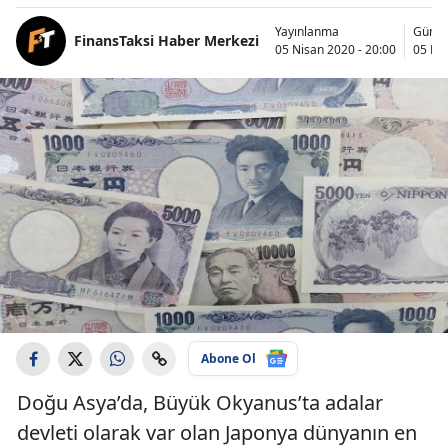
Yayınlanma
Günce
FinansTaksi Haber Merkezi
05 Nisan 2020 - 20:00
05 Nis
Abone Ol
Doğu Asya’da, Büyük Okyanus’ta adalar
devleti olarak var olan Japonya dünyanın en