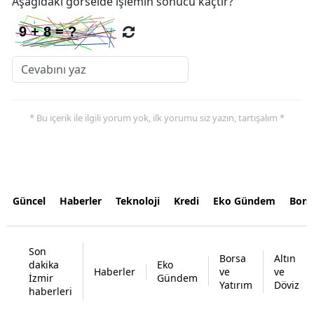
Aşağıdaki görselde işlemin sonucu kaçtır?
* Bu içerik ile ilgili yorum yok, ilk yorumu siz yazın, tartışalım *
Güncel
Haberler
Teknoloji
Kredi
Eko Gündem
Bors
Son
Borsa
Altın
dakika
Eko
Haberler
ve
ve
İzmir
Gündem
Yatırım
Döviz
haberleri