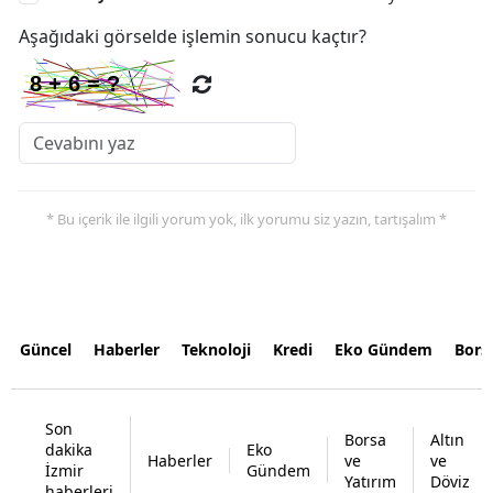
Aşağıdaki görselde işlemin sonucu kaçtır?
* Bu içerik ile ilgili yorum yok, ilk yorumu siz yazın, tartışalım *
Güncel
Haberler
Teknoloji
Kredi
Eko Gündem
Bors
Son
Borsa
Altın
dakika
Eko
Haberler
ve
ve
İzmir
Gündem
Yatırım
Döviz
haberleri