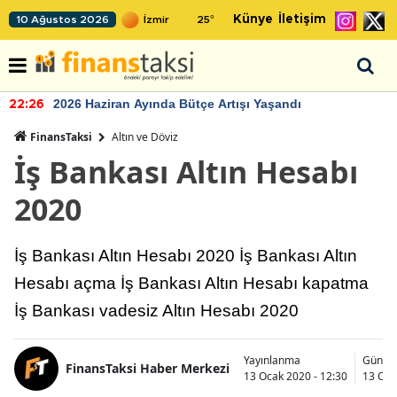
Künye
İletişim
10 Ağustos 2026
25
°
2026 Haziran Ayında Bütçe Artışı Yaşandı
22:26
FinansTaksi
Altın ve Döviz
İş Bankası Altın Hesabı
2020
İş Bankası Altın Hesabı 2020 İş Bankası Altın
Hesabı açma İş Bankası Altın Hesabı kapatma
İş Bankası vadesiz Altın Hesabı 2020
Yayınlanma
Günce
FinansTaksi Haber Merkezi
13 Ocak 2020 - 12:30
13 Oca