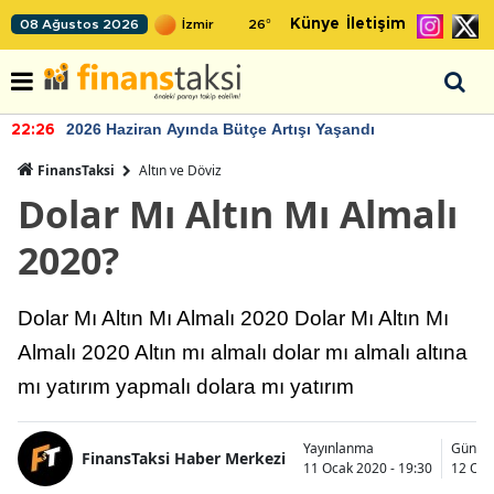
Künye
İletişim
08 Ağustos 2026
26
°
2026 Haziran Ayında Bütçe Artışı Yaşandı
22:26
FinansTaksi
Altın ve Döviz
Dolar Mı Altın Mı Almalı
2020?
Dolar Mı Altın Mı Almalı 2020 Dolar Mı Altın Mı
Almalı 2020 Altın mı almalı dolar mı almalı altına
mı yatırım yapmalı dolara mı yatırım
Yayınlanma
Günce
FinansTaksi Haber Merkezi
11 Ocak 2020 - 19:30
12 Oca