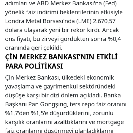
adımları ve ABD Merkez Bankası'na (Fed)
yönelik faiz indirimi beklentilerinin etkisiyle
Londra Metal Borsası'nda (LME) 2.670,57
dolara ulaşarak yeni bir rekor kırdı. Ancak
ons fiyatı, bu zirveyi gördükten sonra %0,4
oranında geri çekildi.
ÇIN MERKEZ BANKASI’NIN ETKILI
PARA POLITIKASI
Çin Merkez Bankası, ülkedeki ekonomik
yavaşlama ve gayrimenkul sektöründeki
düşüşe karşı bir dizi önlem açıkladı. Banka
Başkanı Pan Gongşıng, ters repo faiz oranını
%1,7’den %1,5’e düşürdüklerini, zorunlu
karşılık oranlarını azalttıklarını ve mortgage
faiz oranlarını düşürmeyi planladıklarını