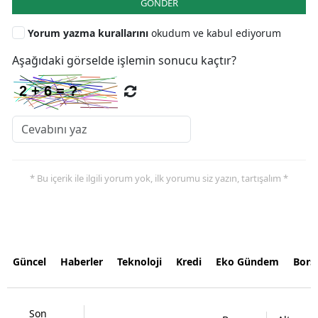
GÖNDER
Yorum yazma kurallarını
okudum ve kabul ediyorum
Aşağıdaki görselde işlemin sonucu kaçtır?
* Bu içerik ile ilgili yorum yok, ilk yorumu siz yazın, tartışalım *
Güncel
Haberler
Teknoloji
Kredi
Eko Gündem
Bors
Son