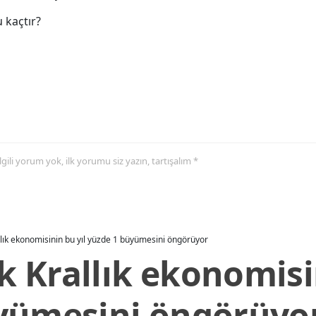
 kaçtır?
 ilgili yorum yok, ilk yorumu siz yazın, tartışalım *
allık ekonomisinin bu yıl yüzde 1 büyümesini öngörüyor
ik Krallık ekonomisi
yümesini öngörüyo