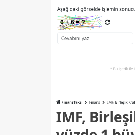
Aşağıdaki görselde işlemin sonucu
* Bu içerik ile
FinansTaksi
Finans
IMF, Birleşik Kr
IMF, Birleş
yüzde 1 bü