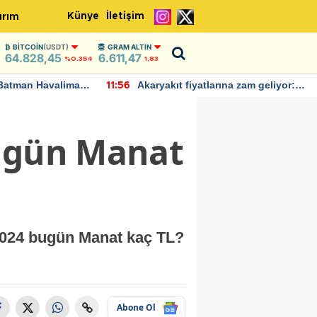
Künye
İletişim
ırım
BITCOIN
(USDT)
GRAM ALTIN
64.828,45
6.611,47
%0.354
1,83
Batman Havalimanı
Akaryakıt fiyatlarına zam geliyor:
11:56
 açıklamalarda
Yeni tarih açıklandı
Bugün Manat
 2024 bugün Manat kaç TL?
Abone Ol