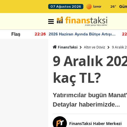
26
°
07 Ağustos 2026
Gün
r seviyesinin
2026 Haziran Ayında Bütçe Artışı
Flaş
22:26
22
Yaşandı
FinansTaksi
Altın ve Döviz
9 Aralık 
9 Aralık 2
kaç TL?
Yatırımcılar bugün Manat
Detaylar haberimizde...
FinansTaksi Haber Merkezi