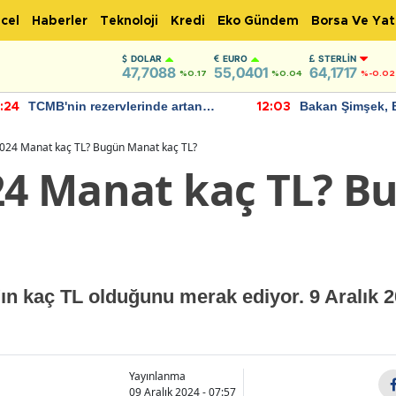
cel
Haberler
Teknoloji
Kredi
Eko Gündem
Borsa Ve Yat
DOLAR
EURO
STERLIN
47,7088
55,0401
64,1717
%0.17
%0.04
%-0.02
TCMB'nin rezervlerinde artan
Bakan Şimşek, 
:24
12:03
momentum devam ediyor
için umut verici
bulundu
2024 Manat kaç TL? Bugün Manat kaç TL?
024 Manat kaç TL? 
'ın kaç TL olduğunu merak ediyor. 9 Aralık
Yayınlanma
09 Aralık 2024 - 07:57