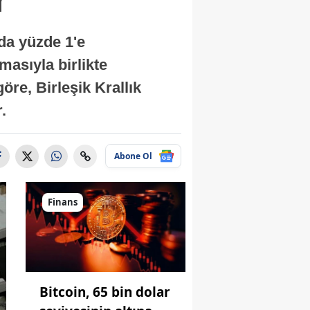
nda yüzde 1'e
masıyla birlikte
re, Birleşik Krallık
.
Abone Ol
Finans
Bitcoin, 65 bin dolar