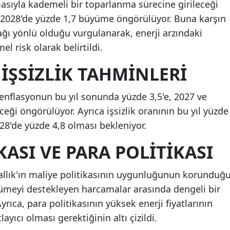
asıyla kademeli bir toparlanma sürecine girileceği
ve 2028'de yüzde 1,7 büyüme öngörülüyor. Buna karşın
ğı yönlü olduğu vurgulanarak, enerji arzındaki
 risk olarak belirtildi.
İŞSIZLIK TAHMINLERI
a enflasyonun bu yıl sonunda yüzde 3,5'e, 2027 ve
ceği öngörülüyor. Ayrıca işsizlik oranının bu yıl yüzde
028'de yüzde 4,8 olması bekleniyor.
KASI VE PARA POLITIKASI
rallık'ın maliye politikasının uygunluğunun korunduğ
üyümeyi destekleyen harcamalar arasında dengeli bir
Ayrıca, para politikasının yüksek enerji fiyatlarının
layıcı olması gerektiğinin altı çizildi.