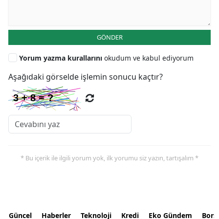
GÖNDER
Yorum yazma kurallarını
okudum ve kabul ediyorum
Aşağıdaki görselde işlemin sonucu kaçtır?
* Bu içerik ile ilgili yorum yok, ilk yorumu siz yazın, tartışalım *
Güncel
Haberler
Teknoloji
Kredi
Eko Gündem
Bors