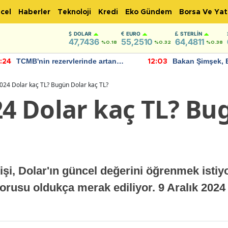
cel
Haberler
Teknoloji
Kredi
Eko Gündem
Borsa Ve Yat
DOLAR
EURO
STERLIN
47,7436
55,2510
64,4811
%0.18
%0.32
%0.38
TCMB'nin rezervlerinde artan
Bakan Şimşek, 
:24
12:03
momentum devam ediyor
için umut verici
bulundu
2024 Dolar kaç TL? Bugün Dolar kaç TL?
24 Dolar kaç TL? Bu
i, Dolar'ın güncel değerini öğrenmek istiyo
sorusu oldukça merak ediliyor. 9 Aralık 2024