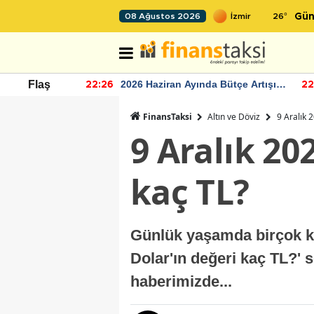
26
°
08 Ağustos 2026
Gün
r seviyesinin
2026 Haziran Ayında Bütçe Artışı
Flaş
22:26
22
Yaşandı
FinansTaksi
Altın ve Döviz
9 Aralık 
9 Aralık 20
kaç TL?
Günlük yaşamda birçok kiş
Dolar'ın değeri kaç TL?' 
haberimizde...