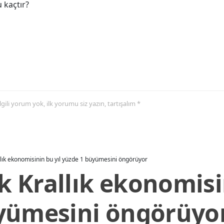
 kaçtır?
 ilgili yorum yok, ilk yorumu siz yazın, tartışalım *
allık ekonomisinin bu yıl yüzde 1 büyümesini öngörüyor
ik Krallık ekonomisi
yümesini öngörüyo