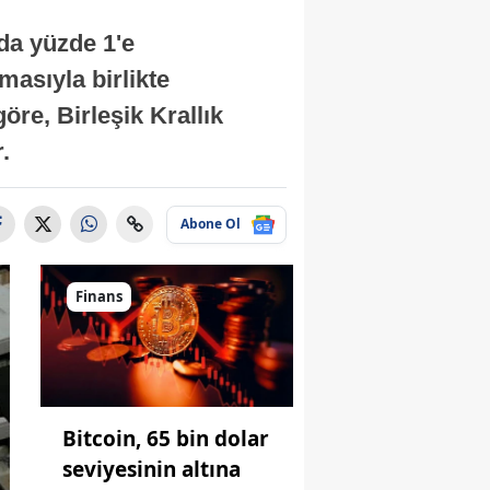
nda yüzde 1'e
masıyla birlikte
re, Birleşik Krallık
.
Abone Ol
Finans
Bitcoin, 65 bin dolar
seviyesinin altına