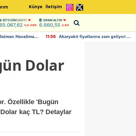
Künye
İletişim
ırım
BITCOIN
(USDT)
GRAM ALTIN
65.067,62
6.660,55
%0.055
2,59
Batman Havalimanı
Akaryakıt fiyatlarına zam geliyor:
11:56
 açıklamalarda
Yeni tarih açıklandı
gün Dolar
r. Özellikle 'Bugün
 Dolar kaç TL? Detaylar