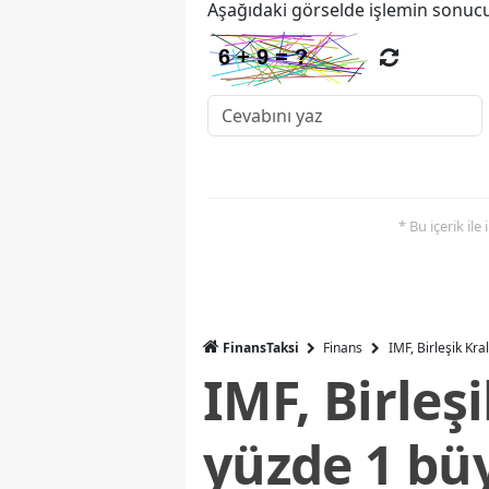
Aşağıdaki görselde işlemin sonucu
* Bu içerik ile
FinansTaksi
Finans
IMF, Birleşik Kr
IMF, Birleş
yüzde 1 bü