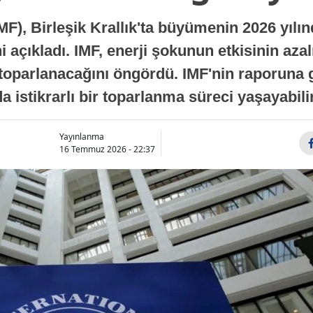
MF), Birleşik Krallık'ta büyümenin 2026 yılı
 açıkladı. IMF, enerji şokunun etkisinin azal
oparlanacağını öngördü. IMF'nin raporuna gö
a istikrarlı bir toparlanma süreci yaşayabilir
Yayınlanma
16 Temmuz 2026 - 22:37