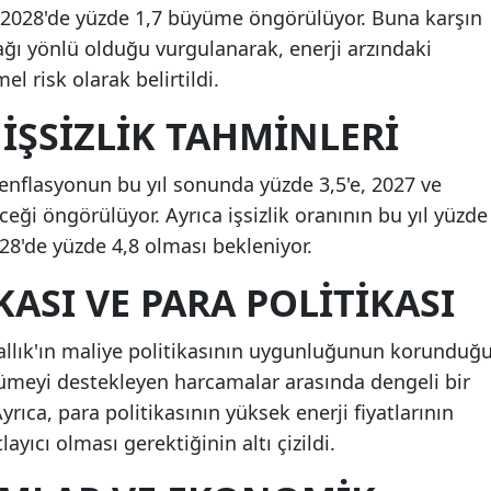
ve 2028'de yüzde 1,7 büyüme öngörülüyor. Buna karşın
ğı yönlü olduğu vurgulanarak, enerji arzındaki
 risk olarak belirtildi.
İŞSIZLIK TAHMINLERI
a enflasyonun bu yıl sonunda yüzde 3,5'e, 2027 ve
ceği öngörülüyor. Ayrıca işsizlik oranının bu yıl yüzde
028'de yüzde 4,8 olması bekleniyor.
KASI VE PARA POLITIKASI
rallık'ın maliye politikasının uygunluğunun korunduğ
üyümeyi destekleyen harcamalar arasında dengeli bir
Ayrıca, para politikasının yüksek enerji fiyatlarının
layıcı olması gerektiğinin altı çizildi.