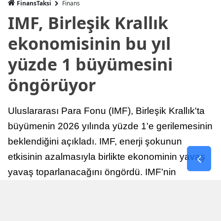
FinansTaksi
Finans
IMF, Birleşik Krallık
ekonomisinin bu yıl
yüzde 1 büyümesini
öngörüyor
Uluslararası Para Fonu (IMF), Birleşik Krallık'ta
büyümenin 2026 yılında yüzde 1'e gerilemesinin
beklendiğini açıkladı. IMF, enerji şokunun
etkisinin azalmasıyla birlikte ekonominin yavaş
yavaş toparlanacağını öngördü. IMF'nin
raporuna göre, Birleşik Krallık ekonomisi,
sonraki yıllarda istikrarlı bir toparlanma süreci
yaşayabilir.