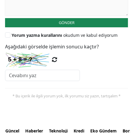
GÖNDER
Yorum yazma kurallarını
okudum ve kabul ediyorum
Aşağıdaki görselde işlemin sonucu kaçtır?
* Bu içerik ile ilgili yorum yok, ilk yorumu siz yazın, tartışalım *
Güncel
Haberler
Teknoloji
Kredi
Eko Gündem
Bors