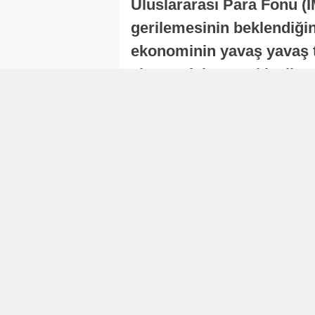
Uluslararası Para Fonu (I
gerilemesinin beklendiğini
ekonominin yavaş yavaş t
ekonomisi, sonraki yıllard
Nur Duman