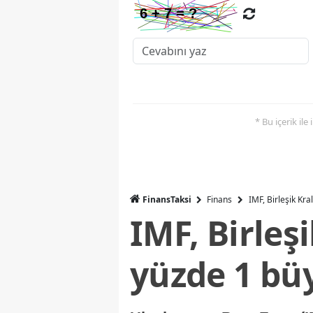
* Bu içerik ile
FinansTaksi
Finans
IMF, Birleşik Kr
IMF, Birleş
yüzde 1 bü