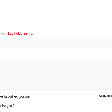
veya
kayıt olabilirsiniz
.
GÖNDE
e kabul ediyorum
 kaçtır?