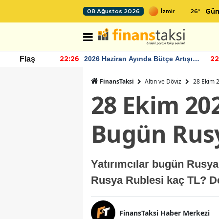
26
°
08 Ağustos 2026
Gün
r seviyesinin
2026 Haziran Ayında Bütçe Artışı
Flaş
22:26
22
Yaşandı
FinansTaksi
Altın ve Döviz
28 Ekim 2
28 Ekim 20
Bugün Rusy
Yatırımcılar bugün Rusya
Rusya Rublesi kaç TL? De
FinansTaksi Haber Merkezi