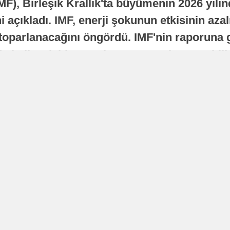
MF), Birleşik Krallık'ta büyümenin 2026 yılı
 açıkladı. IMF, enerji şokunun etkisinin azal
oparlanacağını öngördü. IMF'nin raporuna gö
a istikrarlı bir toparlanma süreci yaşayabilir
Yayınlanma
16 Temmuz 2026 - 22:37