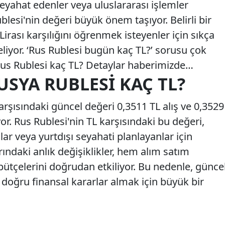
seyahat edenler veya uluslararası işlemler
blesi'nin değeri büyük önem taşıyor. Belirli bir
irası karşılığını öğrenmek isteyenler için sıkça
geliyor. ‘Rus Rublesi bugün kaç TL?’ sorusu çok
 Rus Rublesi kaç TL? Detaylar haberimizde…
RUSYA RUBLESI KAÇ TL?
karşısındaki güncel değeri 0,3511 TL alış ve 0,3529
yor. Rus Rublesi'nin TL karşısındaki bu değeri,
lar veya yurtdışı seyahati planlayanlar için
ındaki anlık değişiklikler, hem alım satım
ütçelerini doğrudan etkiliyor. Bu nedenle, günce
 doğru finansal kararlar almak için büyük bir