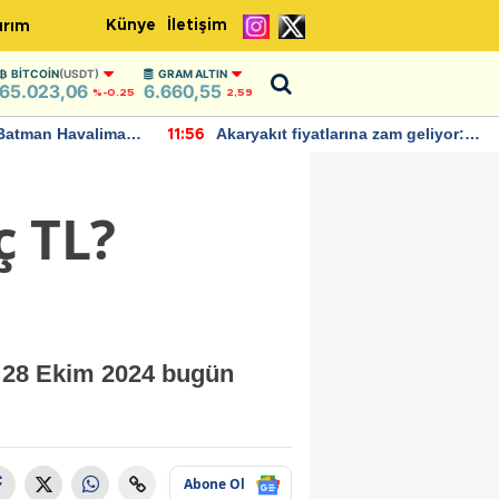
Künye
İletişim
ırım
BITCOIN
(USDT)
GRAM ALTIN
65.023,06
6.660,55
%-0.25
2,59
Batman Havalimanı
Akaryakıt fiyatlarına zam geliyor:
11:56
 açıklamalarda
Yeni tarih açıklandı
ç TL?
. 28 Ekim 2024 bugün
Abone Ol