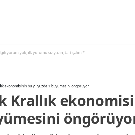
 ilgili yorum yok, ilk yorumu siz yazın, tartışalım *
allık ekonomisinin bu yıl yüzde 1 büyümesini öngörüyor
ik Krallık ekonomisi
yümesini öngörüyo