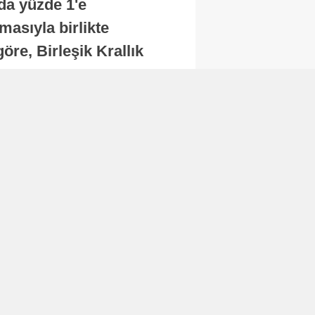
nda yüzde 1'e
masıyla birlikte
re, Birleşik Krallık
.
Abone Ol
Finans
Bitcoin, 65 bin dolar
seviyesinin altına
düştü...