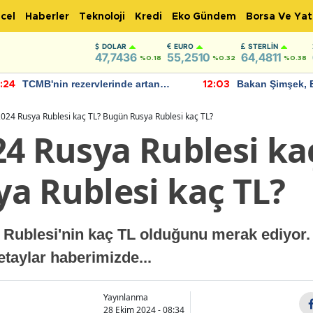
cel
Haberler
Teknoloji
Kredi
Eko Gündem
Borsa Ve Yat
DOLAR
EURO
STERLIN
47,7436
55,2510
64,4811
%0.18
%0.32
%0.38
TCMB'nin rezervlerinde artan
Bakan Şimşek, 
:24
12:03
momentum devam ediyor
için umut verici
bulundu
024 Rusya Rublesi kaç TL? Bugün Rusya Rublesi kaç TL?
24 Rusya Rublesi ka
a Rublesi kaç TL?
 Rublesi'nin kaç TL olduğunu merak ediyor
taylar haberimizde...
Yayınlanma
28 Ekim 2024 - 08:34