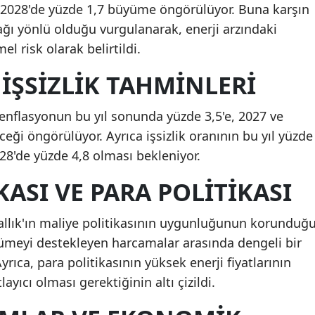
ve 2028'de yüzde 1,7 büyüme öngörülüyor. Buna karşın
ğı yönlü olduğu vurgulanarak, enerji arzındaki
 risk olarak belirtildi.
İŞSIZLIK TAHMINLERI
a enflasyonun bu yıl sonunda yüzde 3,5'e, 2027 ve
ceği öngörülüyor. Ayrıca işsizlik oranının bu yıl yüzde
028'de yüzde 4,8 olması bekleniyor.
KASI VE PARA POLITIKASI
rallık'ın maliye politikasının uygunluğunun korunduğ
üyümeyi destekleyen harcamalar arasında dengeli bir
Ayrıca, para politikasının yüksek enerji fiyatlarının
layıcı olması gerektiğinin altı çizildi.