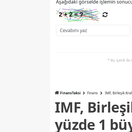
Aşağıdaki görselde işlemin sonucu
* Bu içerik ile
FinansTaksi
Finans
IMF, Birleşik Kr
IMF, Birleş
yüzde 1 bü