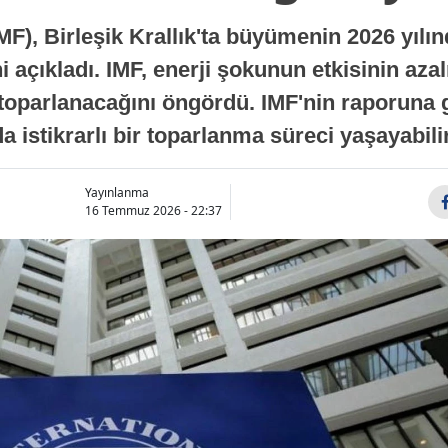
MF), Birleşik Krallık'ta büyümenin 2026 yılı
 açıkladı. IMF, enerji şokunun etkisinin azal
oparlanacağını öngördü. IMF'nin raporuna gö
a istikrarlı bir toparlanma süreci yaşayabilir
Yayınlanma
16 Temmuz 2026 - 22:37