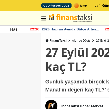
27
°
09 Ağustos 2026
Gün
r seviyesinin
2026 Haziran Ayında Bütçe Artışı
Flaş
22:26
22
Yaşandı
FinansTaksi
Altın ve Döviz
27 Eylül
27 Eylül 2
kaç TL?
Günlük yaşamda birçok kiş
Manat'ın değeri kaç TL?' 
FinansTaksi Haber Merkezi