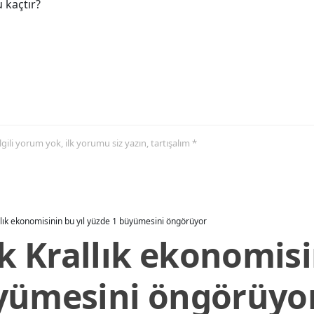
 kaçtır?
 ilgili yorum yok, ilk yorumu siz yazın, tartışalım *
allık ekonomisinin bu yıl yüzde 1 büyümesini öngörüyor
ik Krallık ekonomisi
yümesini öngörüyo