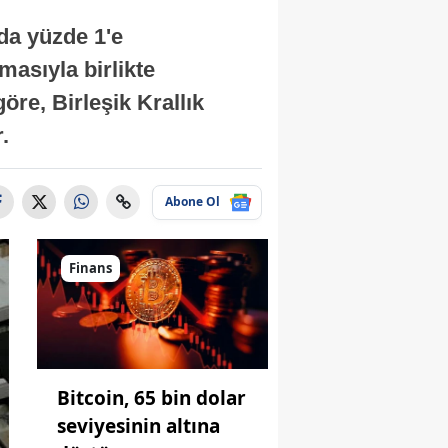
nda yüzde 1'e
masıyla birlikte
re, Birleşik Krallık
.
Abone Ol
Finans
Bitcoin, 65 bin dolar
seviyesinin altına