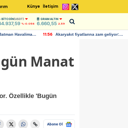
Künye
İletişim
ırım
BITCOIN
(USDT)
GRAM ALTIN
64.937,59
6.660,55
%-0.056
2,59
Batman Havalimanı
Akaryakıt fiyatlarına zam geliyor:
11:56
 açıklamalarda
Yeni tarih açıklandı
Bugün Manat
r. Özellikle 'Bugün
Abone Ol