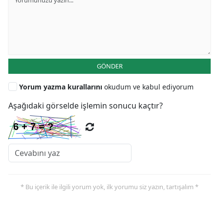
GÖNDER
Yorum yazma kurallarını
okudum ve kabul ediyorum
Aşağıdaki görselde işlemin sonucu kaçtır?
* Bu içerik ile ilgili yorum yok, ilk yorumu siz yazın, tartışalım *