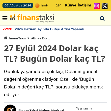
Künye
İletişim
07 Ağustos 2026
26
°
2026 Haziran Ayında Bütçe Artışı Yaşandı
22:26
FinansTaksi
Altın ve Döviz
27 Eylül 2024 Dolar kaç
TL? Bugün Dolar kaç TL?
Günlük yaşamda birçok kişi, Dolar'ın güncel
değerini öğrenmek istiyor. Özellikle 'Bugün
Dolar'ın değeri kaç TL?' sorusu oldukça merak
ediliyor
Yayınlanma
FinansTaksi Haber Merkezi