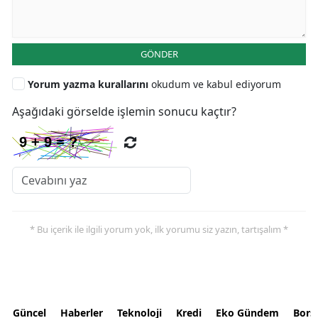
GÖNDER
Yorum yazma kurallarını
okudum ve kabul ediyorum
Aşağıdaki görselde işlemin sonucu kaçtır?
* Bu içerik ile ilgili yorum yok, ilk yorumu siz yazın, tartışalım *
Güncel
Haberler
Teknoloji
Kredi
Eko Gündem
Bors