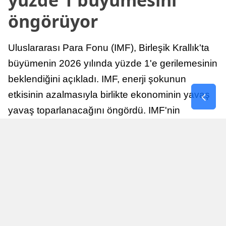
öngörüyor
Uluslararası Para Fonu (IMF), Birleşik Krallık'ta
büyümenin 2026 yılında yüzde 1'e gerilemesinin
beklendiğini açıkladı. IMF, enerji şokunun
etkisinin azalmasıyla birlikte ekonominin yavaş
yavaş toparlanacağını öngördü. IMF'nin
raporuna göre, Birleşik Krallık ekonomisi,
sonraki yıllarda istikrarlı bir toparlanma süreci
yaşayabilir.
Yayınlanma
Nur Duman
16 Temmuz 2026 - 22:37