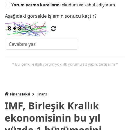
Yorum yazma kurallarını
okudum ve kabul ediyorum
Aşağıdaki görselde işlemin sonucu kaçtır?
* Bu içerik ile ilgili yorum yok, ilk yorumu siz yazın, tartışalım *
FinansTaksi
Finans
IMF, Birleşik Krallık
ekonomisinin bu yıl
yüzde 1 büyümesini