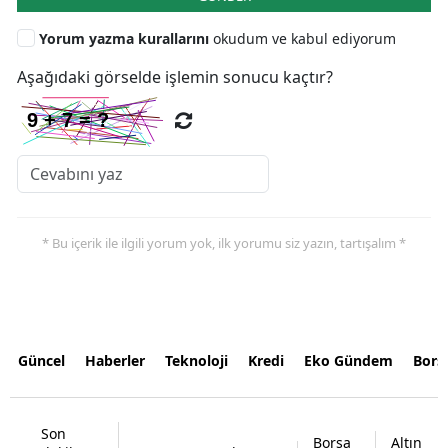
Yorum yazma kurallarını
okudum ve kabul ediyorum
Aşağıdaki görselde işlemin sonucu kaçtır?
* Bu içerik ile ilgili yorum yok, ilk yorumu siz yazın, tartışalım *
Güncel
Haberler
Teknoloji
Kredi
Eko Gündem
Bors
Son
Borsa
Altın