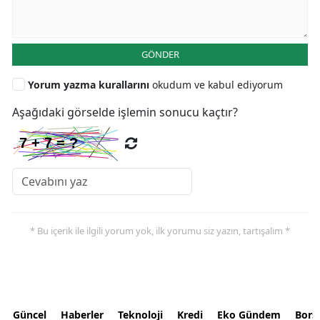
GÖNDER
Yorum yazma kurallarını
okudum ve kabul ediyorum
Aşağıdaki görselde işlemin sonucu kaçtır?
* Bu içerik ile ilgili yorum yok, ilk yorumu siz yazın, tartışalım *
Güncel
Haberler
Teknoloji
Kredi
Eko Gündem
Bors